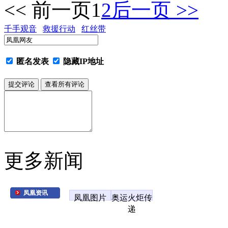
<< 前一页
1
2
后一页 >>
千手观音
救援行动
红丝带
匿名发表
隐藏IP地址
更多新闻
凤凰资讯
凤凰图片
奥运火炬传
递