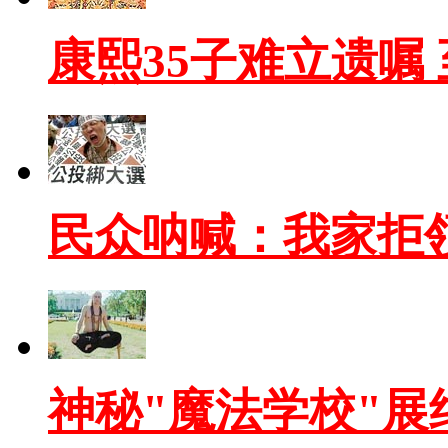
康熙35子难立遗嘱
民众呐喊：我家拒
神秘"魔法学校"展