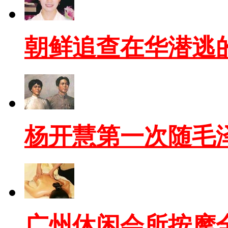
朝鲜追查在华潜逃
杨开慧第一次随毛
广州休闲会所按摩全