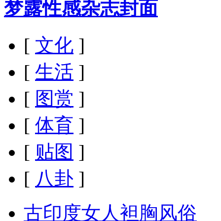
梦露性感杂志封面
[
文化
]
[
生活
]
[
图赏
]
[
体育
]
[
贴图
]
[
八卦
]
古印度女人袒胸风俗