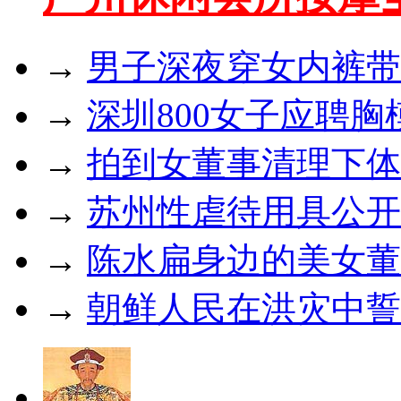
→
男子深夜穿女内裤带
→
深圳800女子应聘胸
→
拍到女董事清理下体
→
苏州性虐待用具公开
→
陈水扁身边的美女董
→
朝鲜人民在洪灾中誓