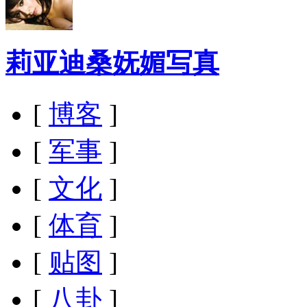
莉亚迪桑妩媚写真
[
博客
]
[
军事
]
[
文化
]
[
体育
]
[
贴图
]
[
八卦
]