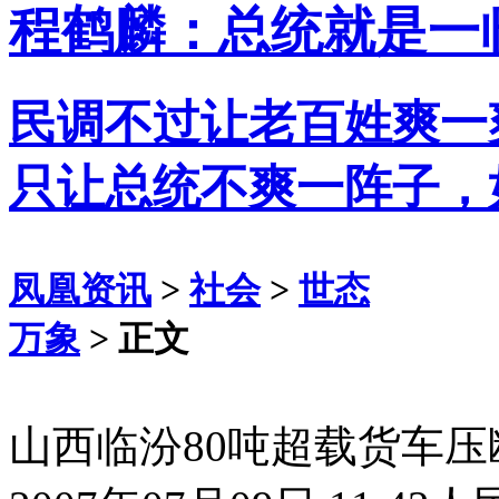
程鹤麟：总统就是一
民调不过让老百姓爽一
只让总统不爽一阵子，
凤凰资讯
>
社会
>
世态
万象
> 正文
山西临汾80吨超载货车压