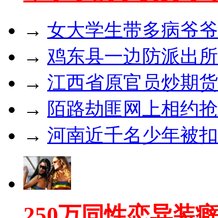
→
女大学生带多病爷爷
→
鸡东县一边防派出所
→
江西省原官员炒期货亏
→
陌路劫匪网上相约抢
→
河南近千名少年被扣
250万同性恋异装