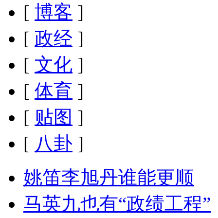
[
博客
]
[
政经
]
[
文化
]
[
体育
]
[
贴图
]
[
八卦
]
姚笛李旭丹谁能更顺
马英九也有“政绩工程”