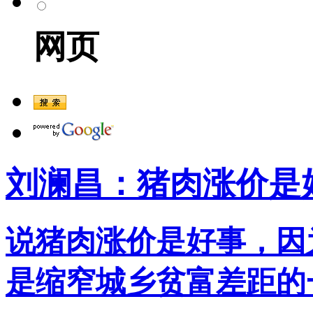
网页
刘澜昌：猪肉涨价是
说猪肉涨价是好事，因
是缩窄城乡贫富差距的