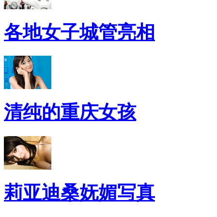
各地女子城管亮相
清纯的重庆女孩
莉亚迪桑妩媚写真