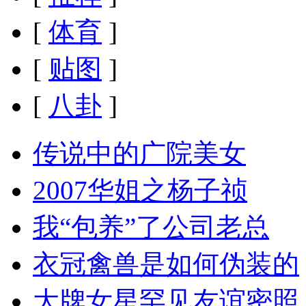
[
体育
]
[
贴图
]
[
八卦
]
传说中的广院美女
2007华姐之杨子祯
我“包养”了公司老总
衣冠禽兽是如何伪装的
大牌女星罕见友谊密照