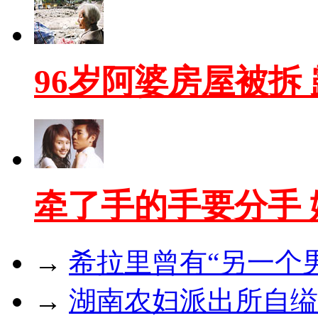
96岁阿婆房屋被拆
牵了手的手要分手
→
希拉里曾有“另一个
→
湖南农妇派出所自缢