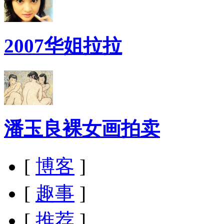
2007华姐拉拉
潘玉良裸女画拍卖
[
博客
]
[
趣事
]
[
推荐
]