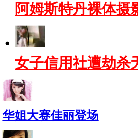
阿姆斯特丹裸体摄影
女子信用社遭劫杀
华姐大赛佳丽登场