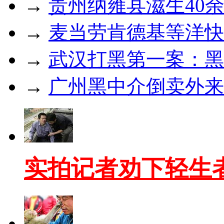
→
贵州纳雍县滋生40
→
麦当劳肯德基等洋快
→
武汉打黑第一案：黑
→
广州黑中介倒卖外来工
实拍记者劝下轻生