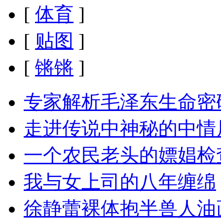
[
体育
]
[
贴图
]
[
锵锵
]
专家解析毛泽东生命密
走进传说中神秘的中情
一个农民老头的嫖娼检
我与女上司的八年缠绵
徐静蕾裸体抱半兽人油