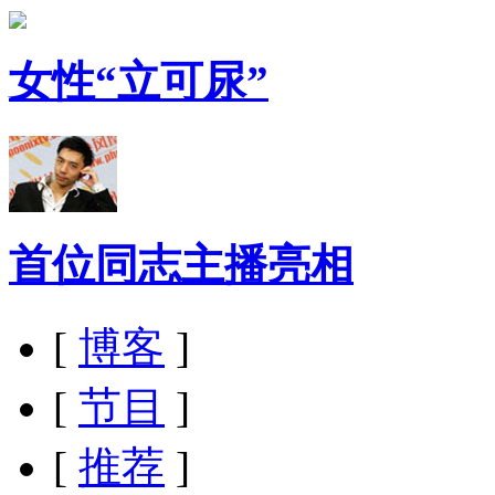
女性“立可尿”
首位同志主播亮相
[
博客
]
[
节目
]
[
推荐
]