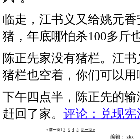
临走，江书义又给姚元香
猪，年底哪怕杀100多斤
陈正先家没有猪栏。江书
猪栏也空着，你们可以用
下午四点半，陈正先的输
赶回了家。
评论：兑现宪
« 前一页
1
2
3
4
5
后一页 »
编辑： zkx