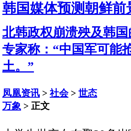
韩国媒体预测朝鲜前
北韩政权崩溃殃及韩国
专家称：“中国军可能
土。”
凤凰资讯
>
社会
>
世态
万象
> 正文