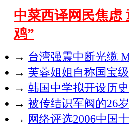
中菜西译网民焦虑 
鸡”
→
台湾强震中断光缆 
→
芙蓉姐姐自称国宝级
→
韩国中学拟开设历史课
→
被传结识军阀的26
→
网络评选2006中国