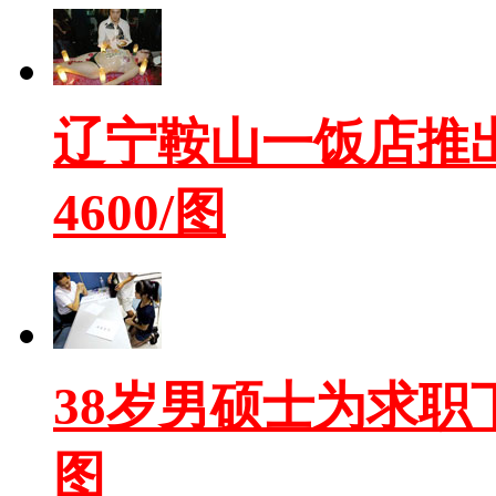
辽宁鞍山一饭店推
4600/图
38岁男硕士为求职
图