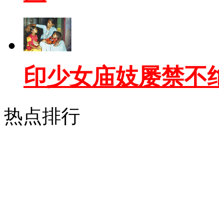
印少女庙妓屡禁不
热点排行