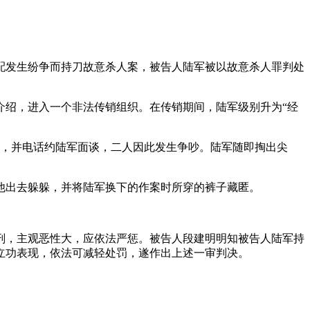
分配发生纷争而持刀故意杀人案，被告人陆军被以故意杀人罪判处
某介绍，进入一个非法传销组织。在传销期间，陆军级别升为“经
场，并电话约陆军面谈，二人因此发生争吵。陆军随即掏出尖
让他出去躲躲，并将陆军换下的作案时所穿的裤子藏匿。
刑，主观恶性大，应依法严惩。被告人段建明明知被告人陆军持
立功表现，依法可减轻处罚，遂作出上述一审判决。