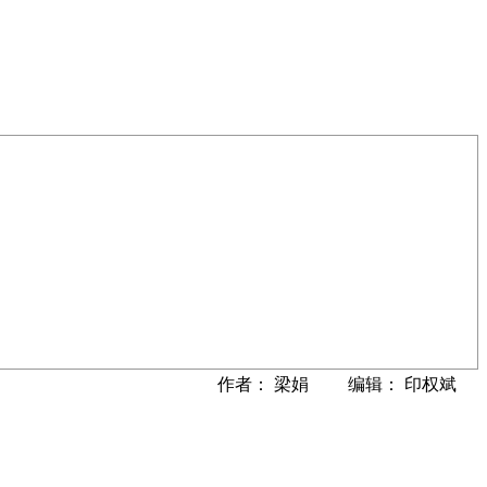
作者： 梁娟 编辑： 印权斌