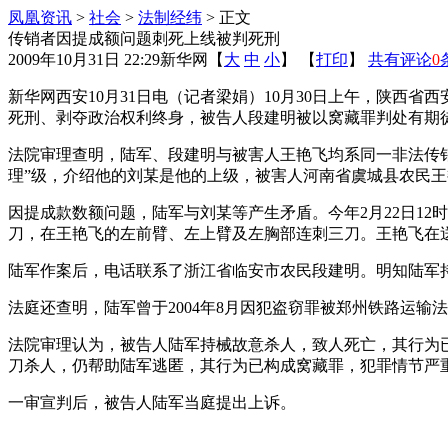
凤凰资讯
>
社会
>
法制经纬
> 正文
传销者因提成额问题刺死上线被判死刑
2009年10月31日 22:29
新华网
【
大
中
小
】 【
打印
】
共有评论
0
新华网西安10月31日电（记者梁娟）10月30日上午，陕
死刑、剥夺政治权利终身，被告人段建明被以窝藏罪判处有期徒
法院审理查明，陆军、段建明与被害人王艳飞均系同一非法传销
理”级，介绍他的刘某是他的上级，被害人河南省虞城县农民
因提成款数额问题，陆军与刘某等产生矛盾。今年2月22日1
刀，在王艳飞的左前臂、左上臂及左胸部连刺三刀。王艳飞在
陆军作案后，电话联系了浙江省临安市农民段建明。明知陆军持
法庭还查明，陆军曾于2004年8月因犯盗窃罪被郑州铁路运输
法院审理认为，被告人陆军持械故意杀人，致人死亡，其行为
刀杀人，仍帮助陆军逃匿，其行为已构成窝藏罪，犯罪情节严
一审宣判后，被告人陆军当庭提出上诉。