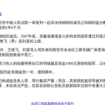
条
西省西安市中级人民法院一审宣判一起非法传销组织成员之间因利益
刑1年6个月。
组织成员。2007年底，安徽省濉溪县32岁的农民陆军通过刘
王艳飞（男）是刘某的上级。
2时许，王艳飞、刘某等人驾车来到西安市未央区三桥车辆厂体育
送医院抢救途中死亡。
刀伤人的段建明将自己的羽绒服及现金1000元资助给陆军，
法院判处有期徒刑一年、缓刑两年。
已构成故意杀人罪，罪行极其严重；而且，其曾因犯盗窃罪被判
重，本应依法严惩，但其在协助公安机关抓获陆军过程中有重大
欢迎订阅凤凰网资讯电子期刊