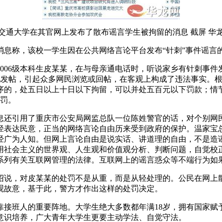
交通大学在其官网上发布了散布谣言学生被拘留的消息 截屏 华
息称，该校一学生因在公共网络言论平台发布“针刺”事件谣言
06级本科生皮某某，在与母亲通电话时，听说家乡有针刺事件发生
交吧发帖，引起众多网民浏览或回帖，在客观上构成了违法事实。
序的，处五日以上十日以下拘留，可以并处五百元以下罚款；情
处罚。
息还引用了重庆市公安局网监总队一位陈姓警官的话，对个别网
径表达民意，正当的网络言论自由历来受到政府的保护。温家宝总
经广为人知。但网上言论自由是说实话、讲道理的自由，不是造
用社会主义的世界观、人生观和价值观分析、判断问题，自觉校
系列有关互联网管理的法律。互联网上的谣言惑众等不端行为如
绍说，对皮某某的处罚不是从重，而是从轻处理的。公民在网上散
观故意，基于此，警方才作出这样的处罚决定。
靠接班人的重要阵地。大学生绝大多数都年满18岁，拥有国家赋
意识培养，广大青年大学生更要主动学法、自觉守法。