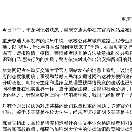
重庆
今日中午，华龙网记者获悉，重庆交通大学在其官方网站发布消
重庆交通大学发布的消息中说，该校公路与城市道路工程专业20
晚，以“我热，针ci事件居然闹到重庆来了”为题，在百度重
谣言，谎报险情、疫情、警情或者以其他方法故意扰乱公共秩
识到自己违法行为的实质，警方依法对其作出治安拘留3日的
华龙网记者在重庆交通大学官方网站发布的消息上看到，该消
府的态度很明确，重视和鼓励人民群众通过网络这种方便的途
开明态度。胡锦涛主席和温家宝总理重视网络民意的佳话也已
同样要像在现实世界一样，遵守国家法律、法规和社会公德，
天的地方。针对互联网上的一些消极现象，我国已经制定了一
对有个别公民认为对皮某某的处罚裁量过重的问题，陈警官介
犯罪。鉴于皮某某是在校大学生，尚未有证据证明皮某某是主
陈警官指出，高校是培养和造就社会主义事业合格建设者和可
高校和高校教师，都应当加强对大学生的法律知识教育和法律