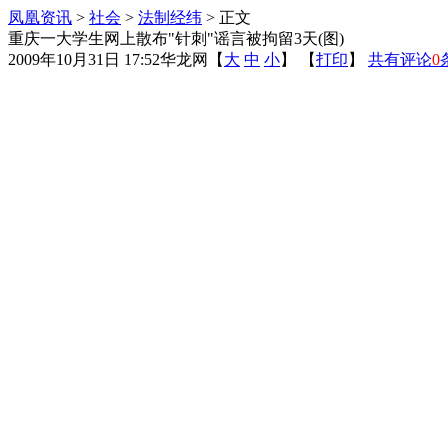
凤凰资讯
>
社会
>
法制经纬
> 正文
重庆一大学生网上散布"针刺"谣言被拘留3天(图)
2009年10月31日 17:52
华龙网
【
大
中
小
】 【
打印
】
共有评论
0