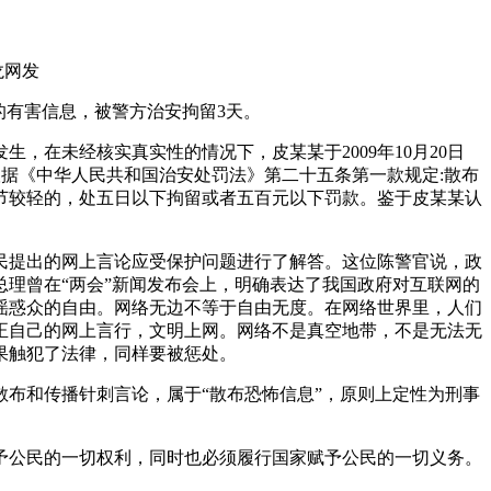
龙网发
的有害信息，被警方治安拘留3天。
，在未经核实真实性的情况下，皮某某于2009年10月20日
根据《中华人民共和国治安处罚法》第二十五条第一款规定:散布
节较轻的，处五日以下拘留或者五百元以下罚款。鉴于皮某某认
民提出的网上言论应受保护问题进行了解答。这位陈警官说，政
理曾在“两会”新闻发布会上，明确表达了我国政府对互联网的
谣惑众的自由。网络无边不等于自由无度。在网络世界里，人们
正自己的网上言行，文明上网。网络不是真空地带，不是无法无
果触犯了法律，同样要被惩处。
布和传播针刺言论，属于“散布恐怖信息”，原则上定性为刑事
予公民的一切权利，同时也必须履行国家赋予公民的一切义务。