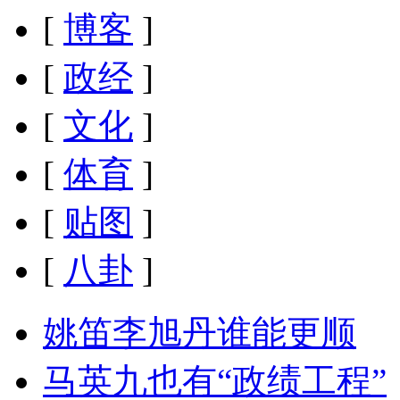
[
博客
]
[
政经
]
[
文化
]
[
体育
]
[
贴图
]
[
八卦
]
姚笛李旭丹谁能更顺
马英九也有“政绩工程”