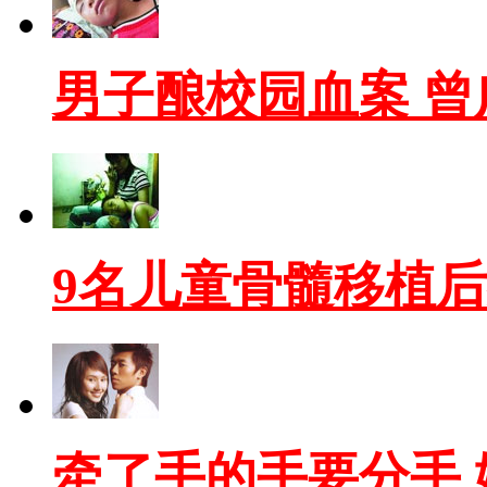
男子酿校园血案 
9名儿童骨髓移植
牵了手的手要分手