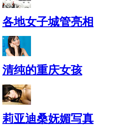
各地女子城管亮相
清纯的重庆女孩
莉亚迪桑妩媚写真