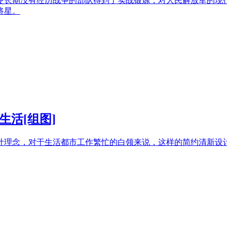
参战，使长期没有经历战争的部队得到了实战锻炼，对人民解放军
将星。
活[组图]
计理念，对于生活都市工作繁忙的白领来说，这样的简约清新设