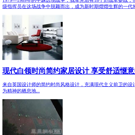
1979―1989年的中越边境战争，我军先后有18个野战军
级指挥员在这场战争中脱颖而出，成为新时期熠熠生辉的一代
现代白领时尚简约家居设计 享受舒适惬意生
来自英国设计师的简约时尚风格设计，充满现代主义前卫的设
为精神的栖息地...