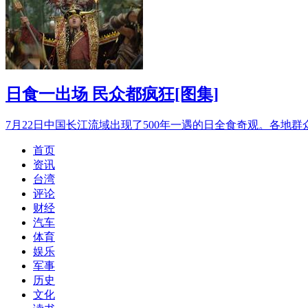
日食一出场 民众都疯狂[图集]
7月22日中国长江流域出现了500年一遇的日全食奇观。各地
首页
资讯
台湾
评论
财经
汽车
体育
娱乐
军事
历史
文化