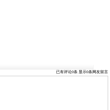
已有评论
0
条 显示
0
条
网友留言