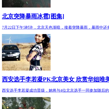
北京突降暴雨冰雹[图集]
7月22日下午5时许，北京天色渐暗，接着突降暴雨，暴雨中还
西安选手李若凝PK北京美女 欣赏华姐唯
西安选手李若凝成功晋级，她将与4位北京选手一同参加随后的