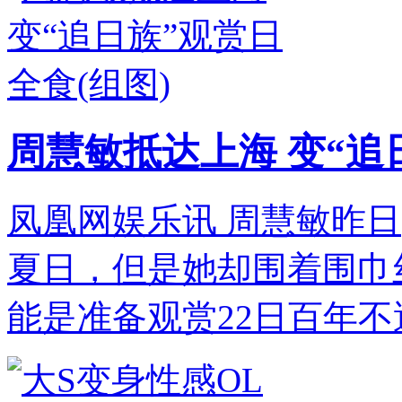
周慧敏抵达上海 变“追
凤凰网娱乐讯 周慧敏昨日
夏日，但是她却围着围巾
能是准备观赏22日百年