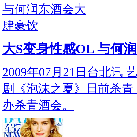
大S变身性感OL 与何
2009年07月21日台北
剧《泡沫之夏》日前杀青
办杀青酒会。