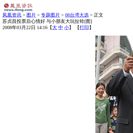
凤凰资讯
>
图片
>
专题图片
>
08台湾大选
> 正文
苏贞昌投票后心情好 与小朋友大玩扯铃[图]
2008年03月22日 14:16
【
大
中
小
】 【
打印
】