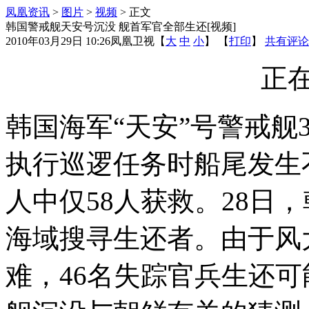
凤凰资讯
>
图片
>
视频
> 正文
韩国警戒舰天安号沉没 舰首军官全部生还[视频]
2010年03月29日 10:26
凤凰卫视
【
大
中
小
】 【
打印
】
共有评论
正在
韩国海军“天安”号警戒舰
执行巡逻任务时船尾发生
人中仅58人获救。28日
海域搜寻生还者。由于风
难，46名失踪官兵生还