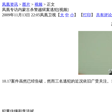
凤凰资讯
>
图片
>
视频
> 正文
凤凰专访内蒙古杀警越狱案逃犯[视频]
2009年11月13日 22:05
凤凰卫视
【
大
中
小
】 【
打印
】
共有评论
10.17案件虽然已经告破，然而三名逃犯的近况依旧广受关注。
犯董佳继和李洪斌。