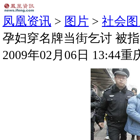
凤凰资讯
>
图片
>
社会图
孕妇穿名牌当街乞讨 被指“
2009年02月06日 13:44
重