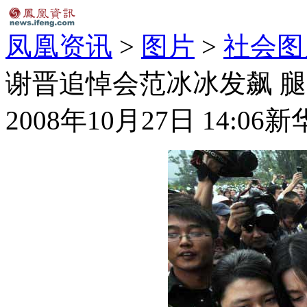
凤凰资讯
>
图片
>
社会图
谢晋追悼会范冰冰发飙 腿
2008年10月27日 14:06
新