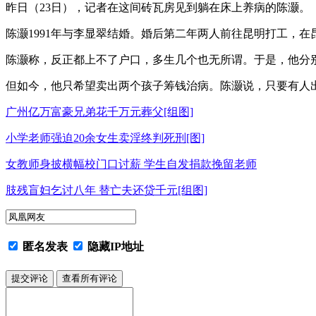
昨日（23日），记者在这间砖瓦房见到躺在床上养病的陈灏。
陈灏1991年与李显翠结婚。婚后第二年两人前往昆明打工，
陈灏称，反正都上不了户口，多生几个也无所谓。于是，他分别于
但如今，他只希望卖出两个孩子筹钱治病。陈灏说，只要有人出1
广州亿万富豪兄弟花千万元葬父[组图]
小学老师强迫20余女生卖淫终判死刑[图]
女教师身披横幅校门口讨薪 学生自发捐款挽留老师
肢残盲妇乞讨八年 替亡夫还贷千元[组图]
匿名发表
隐藏IP地址