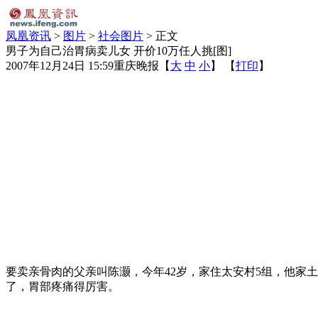
凤凰资讯
>
图片
>
社会图片
> 正文
男子为自己治胃病卖儿女 开价10万任人挑[图]
2007年12月24日 15:59
重庆晚报
【
大
中
小
】 【
打印
】
要卖亲骨肉的父亲叫陈灏，今年42岁，家住太安村5组，他家
了，胃部疼痛得厉害。