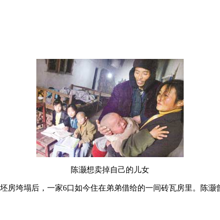
陈灏想卖掉自己的儿女
土坯房垮塌后，一家6口如今住在弟弟借给的一间砖瓦房里。陈灏曾