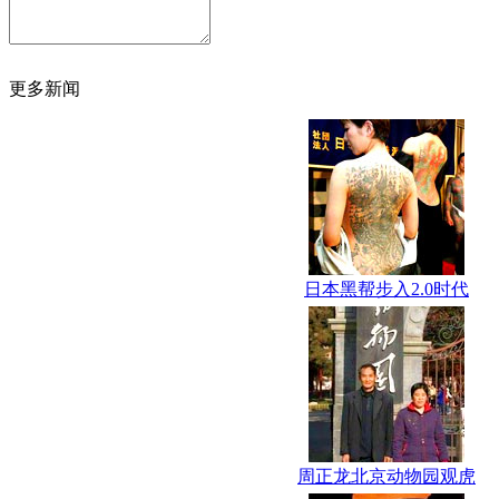
更多新闻
日本黑帮步入2.0时代
周正龙北京动物园观虎