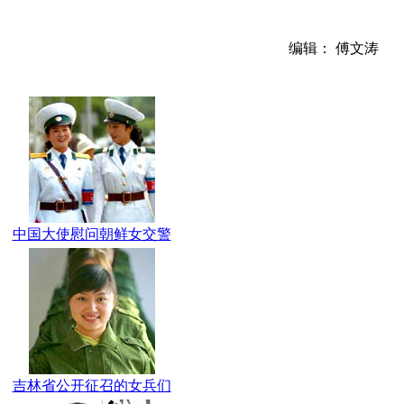
编辑： 傅文涛
中国大使慰问朝鲜女交警
吉林省公开征召的女兵们