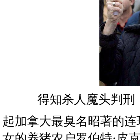
得知杀人魔头判刑
起加拿大最臭名昭著的连
女的养猪农户罗伯特·皮克