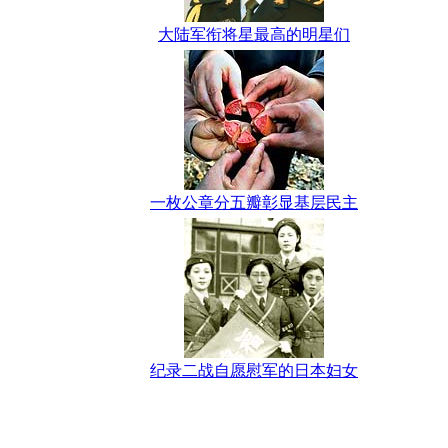
大陆军衔将星最高的明星们
一枚公章分五瓣彰显基层民主
纪录二战自愿慰军的日本妇女