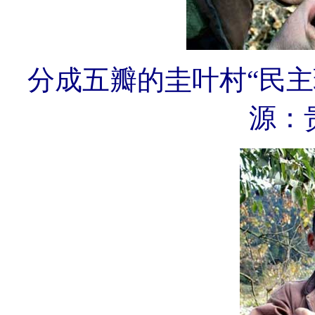
分成五瓣的圭叶村“民主
源：