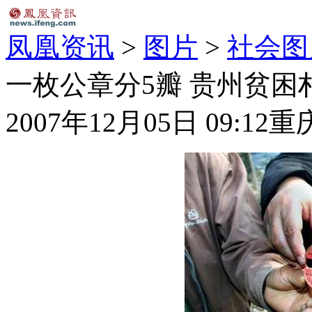
凤凰资讯
>
图片
>
社会图
一枚公章分5瓣 贵州贫困
2007年12月05日 09:12
重