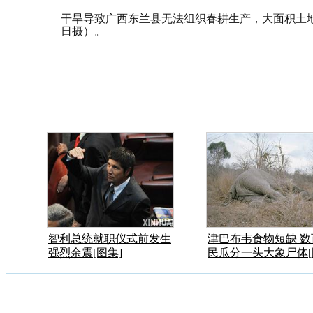
干旱导致广西东兰县无法组织春耕生产，大面积土地
日摄）。
智利总统就职仪式前发生
津巴布韦食物短缺 数
强烈余震[图集]
民瓜分一头大象尸体[
集]