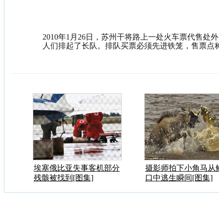
2010年1月26日，苏州干将路上一处火车票代售
人们排起了长队。排队买票必须先进铁笼，售票点
埃塞俄比亚失事客机部分
摄影师拍下小角马从
残骸被找到[图集]
口中逃生瞬间[图集]