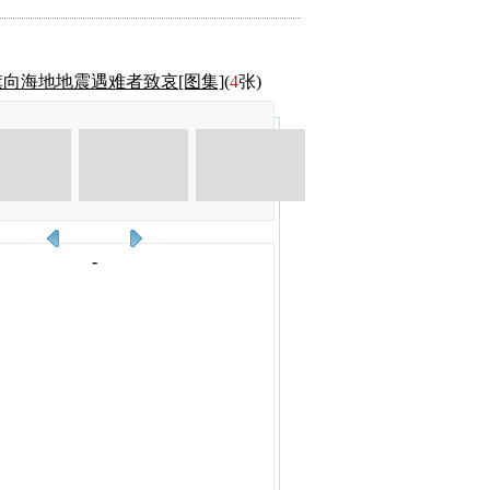
向海地地震遇难者致哀[图集]
(
4
张)
-