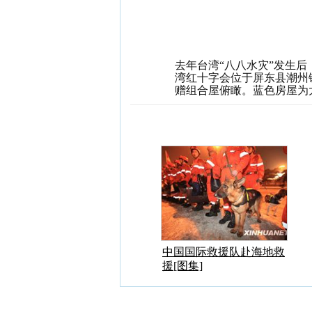
去年台湾“八八水灾”发生
湾红十字会位于屏东县潮州
赠组合屋俯瞰。蓝色房屋为
中国国际救援队赴海地救
援[图集]