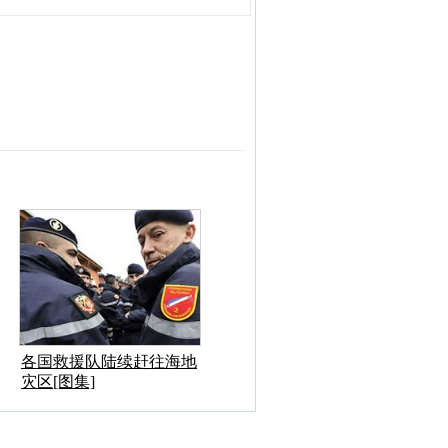
各国救援队陆续赶往海地
灾区[图集]