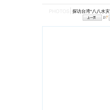
探访台湾“八八水灾
1/
7