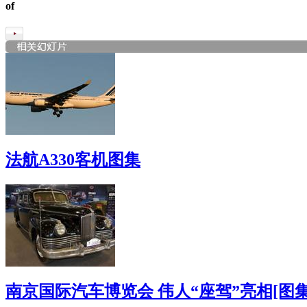
of
法航A330客机图集
南京国际汽车博览会 伟人“座驾”亮相[图集