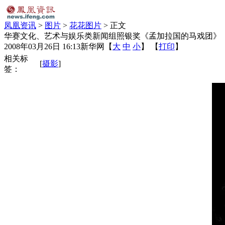
凤凰资讯
>
图片
>
花花图片
> 正文
华赛文化、艺术与娱乐类新闻组照银奖《孟加拉国的马戏团》
2008年03月26日 16:13
新华网
【
大
中
小
】 【
打印
】
相关标
[
摄影
]
签：