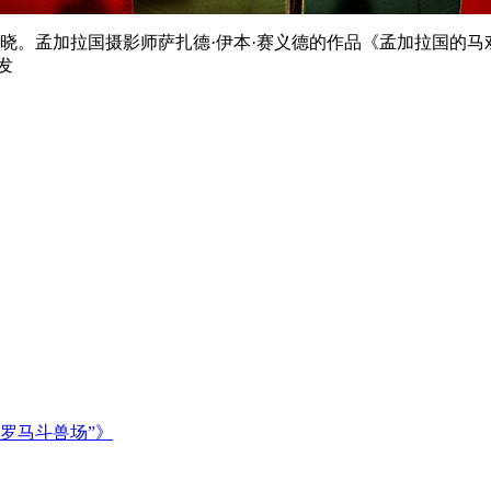
晓。孟加拉国摄影师萨扎德·伊本·赛义德的作品《孟加拉国的马戏
发
罗马斗兽场”》