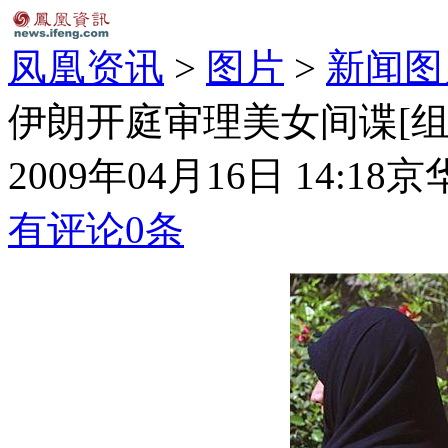
凤凰资讯
>
图片
>
新闻图
伊朗开庭审理美女间谍[组
2009年04月16日 14:18
京
有评论
0
条