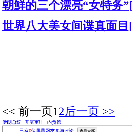
朝鮮的三个漂亮“女特务”[
世界八大美女间谍真面目[
<< 前一页
1
2
后一页 >>
伊朗总统
开庭审理
内贾德
已有
0
位凤凰网友参与评论