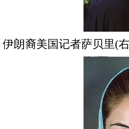
伊朗裔美国记者萨贝里(