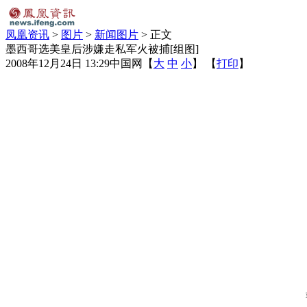
凤凰资讯
>
图片
>
新闻图片
> 正文
墨西哥选美皇后涉嫌走私军火被捕[组图]
2008年12月24日 13:29
中国网
【
大
中
小
】 【
打印
】