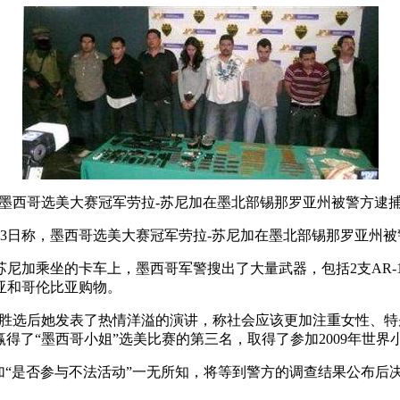
墨西哥选美大赛冠军劳拉-苏尼加在墨北部锡那罗亚州被警方逮
警方23日称，墨西哥选美大赛冠军劳拉-苏尼加在墨北部锡那罗亚
苏尼加乘坐的卡车上，墨西哥军警搜出了大量武器，包括2支AR-1
亚和哥伦比亚购物。
，胜选后她发表了热情洋溢的演讲，称社会应该更加注重女性、特
得了“墨西哥小姐”选美比赛的第三名，取得了参加2009年世界
加“是否参与不法活动”一无所知，将等到警方的调查结果公布后