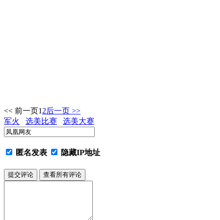
<< 前一页
1
2
后一页 >>
军火
选美比赛
选美大赛
匿名发表
隐藏IP地址