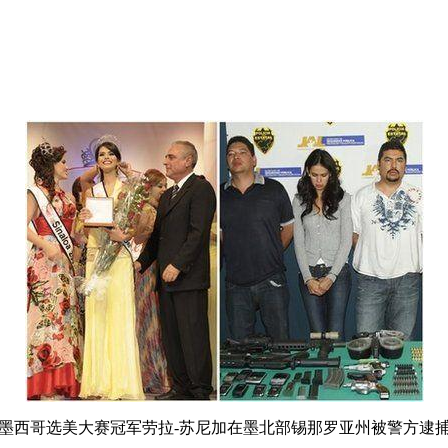
墨西哥选美大赛冠军劳拉-苏尼加在墨北部锡那罗亚州被警方逮