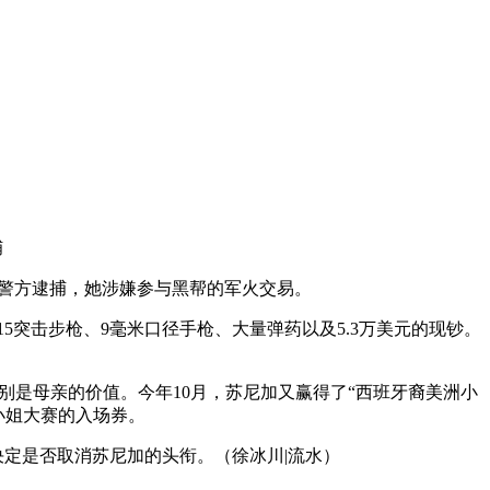
捕
州被警方逮捕，她涉嫌参与黑帮的军火交易。
5突击步枪、9毫米口径手枪、大量弹药以及5.3万美元的现钞。
别是母亲的价值。今年10月，苏尼加又赢得了“西班牙裔美洲小
小姐大赛的入场券。
决定是否取消苏尼加的头衔。（徐冰川|流水）