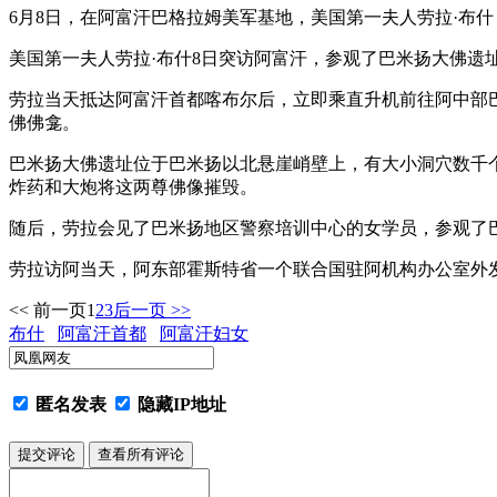
6月8日，在阿富汗巴格拉姆美军基地，美国第一夫人劳拉·布
美国第一夫人劳拉·布什8日突访阿富汗，参观了巴米扬大佛遗
劳拉当天抵达阿富汗首都喀布尔后，立即乘直升机前往阿中部
佛佛龛。
巴米扬大佛遗址位于巴米扬以北悬崖峭壁上，有大小洞穴数千个
炸药和大炮将这两尊佛像摧毁。
随后，劳拉会见了巴米扬地区警察培训中心的女学员，参观了
劳拉访阿当天，阿东部霍斯特省一个联合国驻阿机构办公室外
<< 前一页
1
2
3
后一页 >>
布什
阿富汗首都
阿富汗妇女
匿名发表
隐藏IP地址