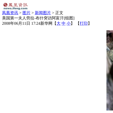
凤凰资讯
>
图片
>
新闻图片
> 正文
美国第一夫人劳拉-布什突访阿富汗[组图]
2008年06月11日 17:24
新华网
【
大
中
小
】 【
打印
】