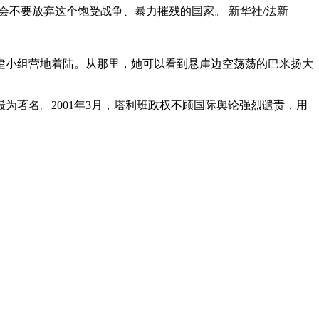
会不要放弃这个饱受战争、暴力摧残的国家。 新华社/法新
建小组营地着陆。从那里，她可以看到悬崖边空荡荡的巴米扬大
为著名。2001年3月，塔利班政权不顾国际舆论强烈谴责，用