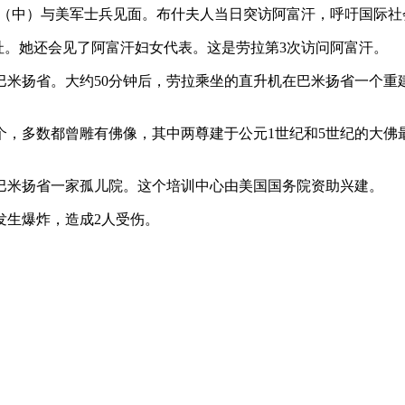
什（中）与美军士兵见面。布什夫人当日突访阿富汗，呼吁国际社
址。她还会见了阿富汗妇女代表。这是劳拉第3次访问阿富汗。
巴米扬省。大约50分钟后，劳拉乘坐的直升机在巴米扬省一个重
，多数都曾雕有佛像，其中两尊建于公元1世纪和5世纪的大佛最
巴米扬省一家孤儿院。这个培训中心由美国国务院资助兴建。
发生爆炸，造成2人受伤。