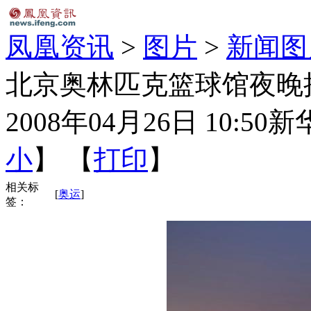
凤凰资讯
>
图片
>
新闻图
北京奥林匹克篮球馆夜晚披
2008年04月26日 10:50
新
小
】 【
打印
】
相关标
[
奥运
]
签：