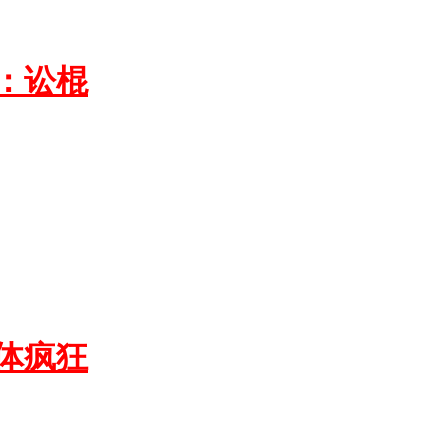
：讼棍
体疯狂