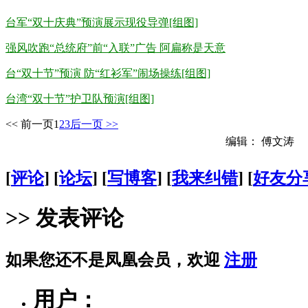
台军“双十庆典”预演展示现役导弹[组图]
强风吹跑“总统府”前“入联”广告 阿扁称是天意
台“双十节”预演 防“红衫军”闹场操练[组图]
台湾“双十节”护卫队预演[组图]
<< 前一页
1
2
3
后一页 >>
编辑： 傅文涛
[
评论
] [
论坛
] [
写博客
] [
我来纠错
] [
好友分
>> 发表评论
如果您还不是凤凰会员，欢迎
注册
用户：