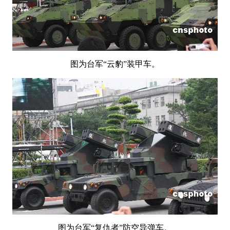
图为台军“云豹”装甲车。
图为台军“复仇者”防空导弹车。