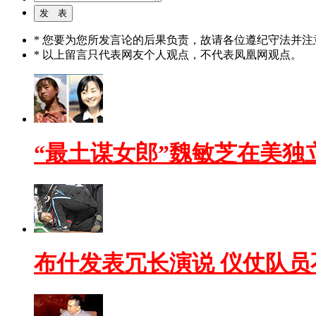
* 您要为您所发言论的后果负责，故请各位遵纪守法并注
* 以上留言只代表网友个人观点，不代表凤凰网观点。
“最土谋女郎”魏敏芝在美独
布什发表冗长演说 仪仗队员