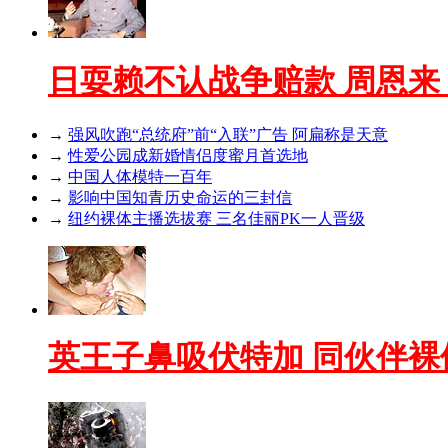
日耍赖不认战争赔款 周恩来
→
强风吹跑“总统府”前“入联”广告 阿扁称是天意
→
性爱公园成新婚情侣度蜜月首选地
→
中国人体模特一百年
→
影响中国知青历史命运的三封信
→
纽约裸体主播选拔赛 三名佳丽PK一人晋级
英王子鼻吸伏特加 同伙伴裸