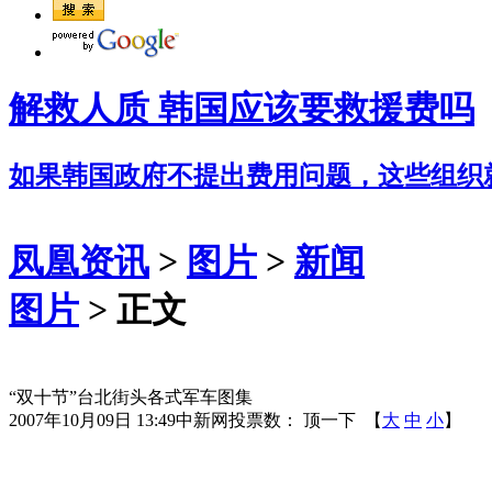
解救人质 韩国应该要救援费吗
如果韩国政府不提出费用问题，这些组织
凤凰资讯
>
图片
>
新闻
图片
> 正文
“双十节”台北街头各式军车图集
2007年10月09日 13:49
中新网
投票数：
顶一下
【
大
中
小
】