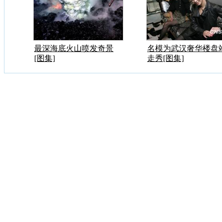
最深海底火山喷发奇景
名模为武汉奢华楼盘
[图集]
走秀[图集]