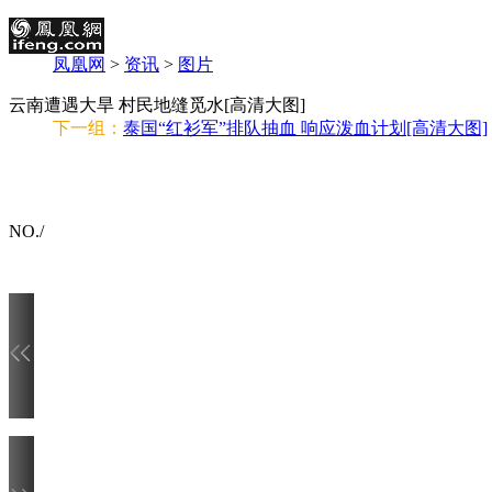
凤凰网
>
资讯
>
图片
云南遭遇大旱 村民地缝觅水[高清大图]
下一组：
泰国“红衫军”排队抽血 响应泼血计划[高清大图]
NO.
/