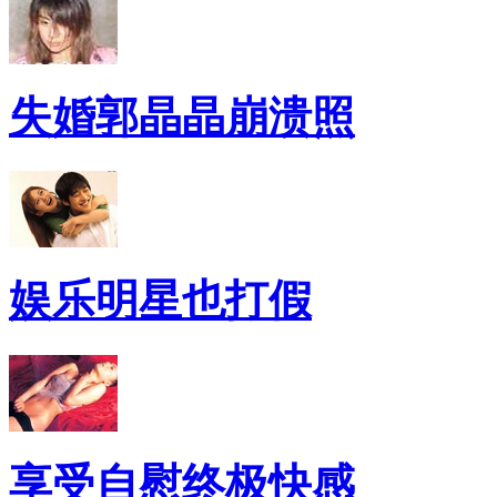
失婚郭晶晶崩溃照
娱乐明星也打假
享受自慰终极快感