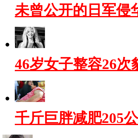
未曾公开的日军侵
46岁女子整容26
千斤巨胖减肥205