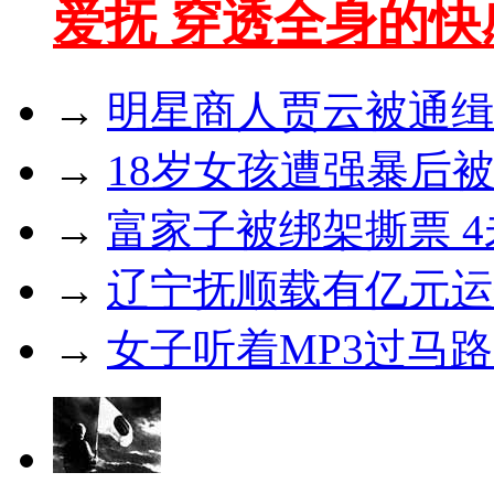
爱抚 穿透全身的
→
明星商人贾云被通缉
→
18岁女孩遭强暴后被
→
富家子被绑架撕票 4
→
辽宁抚顺载有亿元运
→
女子听着MP3过马路 