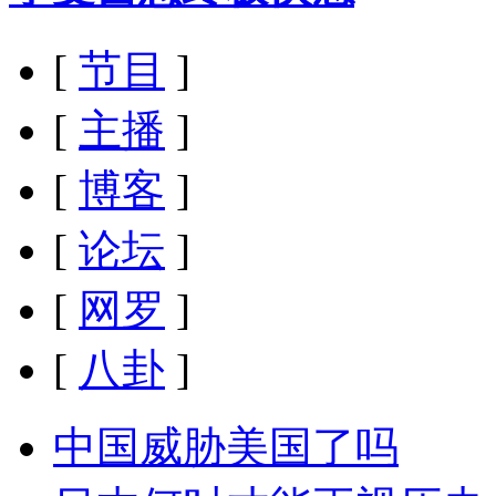
[
节目
]
[
主播
]
[
博客
]
[
论坛
]
[
网罗
]
[
八卦
]
中国威胁美国了吗