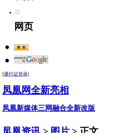
网页
[
通行证登录
]
凤凰网全新亮相
凤凰新媒体三网融合全新改版
凤凰资讯
>
图片
> 正文