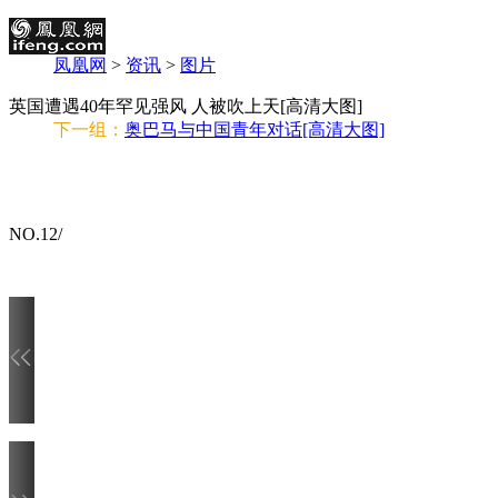
凤凰网
>
资讯
>
图片
英国遭遇40年罕见强风 人被吹上天[高清大图]
下一组：
奥巴马与中国青年对话[高清大图]
NO.
12
/