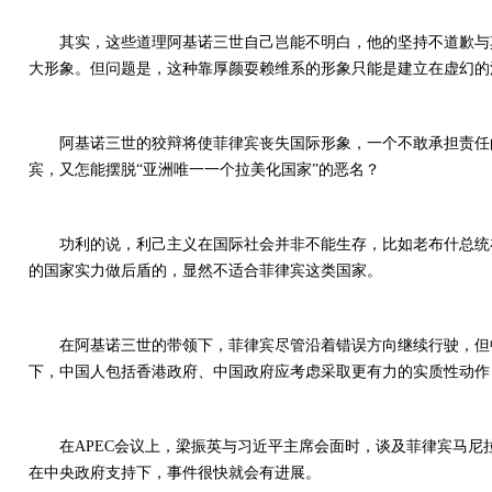
其实，这些道理阿基诺三世自己岂能不明白，他的坚持不道歉与
大形象。但问题是，这种靠厚颜耍赖维系的形象只能是建立在虚幻的
阿基诺三世的狡辩将使菲律宾丧失国际形象，一个不敢承担责任
宾，又怎能摆脱“亚洲唯一一个拉美化国家”的恶名？
功利的说，利己主义在国际社会并非不能生存，比如老布什总统在
的国家实力做后盾的，显然不适合菲律宾这类国家。
在阿基诺三世的带领下，菲律宾尽管沿着错误方向继续行驶，但
下，中国人包括香港政府、中国政府应考虑采取更有力的实质性动作
在APEC会议上，梁振英与习近平主席会面时，谈及菲律宾马
在中央政府支持下，事件很快就会有进展。