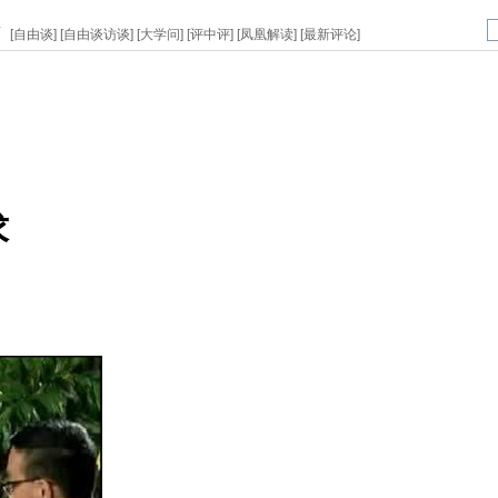
页
[
自由谈
] [
自由谈访谈
] [
大学问
] [
评中评
] [
凤凰解读
] [
最新评论
]
求