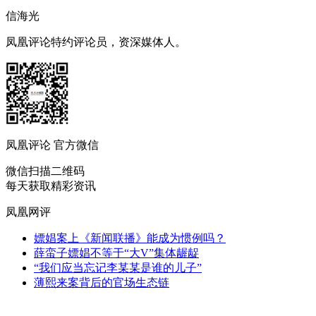
信海光
凤凰评论特约评论员，资深媒体人。
凤凰评论 官方微信
微信扫描二维码
每天获取精彩资讯
凤凰网评
嫖娼案上《新闻联播》能成为惯例吗？
薛蛮子嫖娼不等于“大V”集体龌龊
“我们应当忘记李某某是谁的儿子”
薄熙来案背后的官场生态链