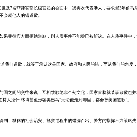
诺三世及7名菲律宾部长级官员的会面中，梁再次代表港人，要求就3年前
不会就他人的错道歉。
如果菲律宾方面拒绝道歉，则人质事件不能称已被解决。在人质事件中，
说“若我们道歉，就等于承认这是国家、政府和人民的错，而从我们的角度
与国之间的交往来说，互相致歉绝非个别文化，国家首脑就某事致歉也并
资深电台谈话节目主持人拉什.林博甚至形容奥巴马“无论他走到哪里，都会替美国道歉”。
制、糟糕的社会治安、拯救过程中的错漏百出、警方的指挥不力策略失当.