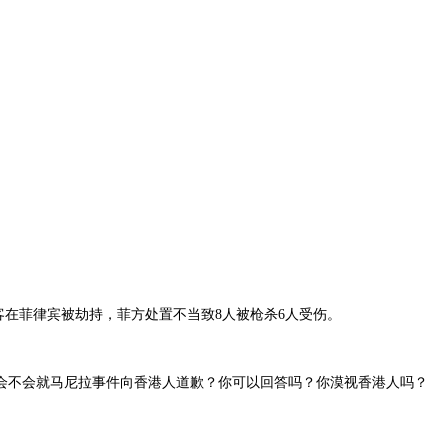
客在菲律宾被劫持，菲方处置不当致8人被枪杀6人受伤。
？你会不会就马尼拉事件向香港人道歉？你可以回答吗？你漠视香港人吗？