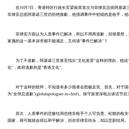
在10月7日，香港特区行政长官梁振英首次与菲律宾总统阿基
菲律宾总统阿基诺三世仍拒绝致歉，他强调事件中犯错的是枪手，他
菲律宾方面认为人质事件已解决，所以不用再道歉，但很显然，
家属的这一基本诉求都不能满足，又何谈“事件已解决”？
为了不道歉，阿基诺三世甚至找出“文化差异”这样的理由，他
化”，政府道歉则是“香港文化”。
对于这样的狡辩，不知道有多少观者会怒极反笑。首先，对于国
为“全球总道歉”(globalapologiser-in-chief)。保守派
其次，人质事件的悲惨结局也绝非枪手个人可负责。松散的枪支管
国家，很可能就会得以和平解决，但在菲律宾街头，却以悲剧结局。