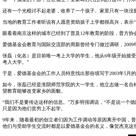
还有一个光棍讨不起老婆，收养了一个孩子。家里只有一块没
当地的教育工作者听说有人愿意资助孩子上学都很高兴，表示“
眼看着南京这样的城市已经到了普及12年教育的阶段，普方协
爱德基金会教育与国际交流部的周新曾经专门做过调研，200
张磊（化名）是目前唯一考上大学的学生，他从6年级开始接
考入大学。”
于是，爱德基金会的工作人员特意找出那份填写于2003年5月
如今，张磊已经是淮阴师范学院的大一学生，他立志做一名合
望教育能够改变家乡的面貌。
“我们不是要传达这样的信息。”万多明强调说，“不是说一个
只是因为他们贫穷上不起学。
9年来，随着最初的创立者们因为工作调动等原因离开中国，普
他们与受助学生交流时都是以爱德基金会的名义，像贺杰克这些