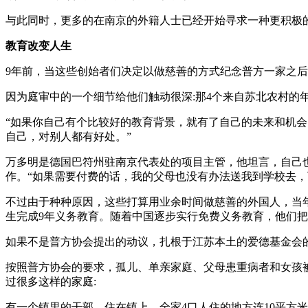
与此同时，更多的在南京的外籍人士已经开始寻求一种更积极
教育改变人生
9年前，当这些创始者们决定以做慈善的方式纪念普方一家之
因为庭审中的一个细节给他们触动很深:那4个来自苏北农村
“如果你自己有个比较好的教育背景，就有了自己的未来和机会
自己，对别人都有好处。”
万多明是德国巴符州驻南京代表处的项目主管，他坦言，自己
作。“如果需要付费的话，我的父母也没有办法送我到学校去，
不过由于种种原因，这些打算用业余时间做慈善的外国人，当
生完成9年义务教育。随着中国逐步实行免费义务教育，他们把资
如果不是普方协会提出的动议，扎根于江苏本土的爱德基金会
按照普方协会的要求，孤儿、单亲家庭、父母患重病者和女孩
过很多这样的家庭:
有一个镇里的干部，住在镇上，全家4口人住的地方连10平方