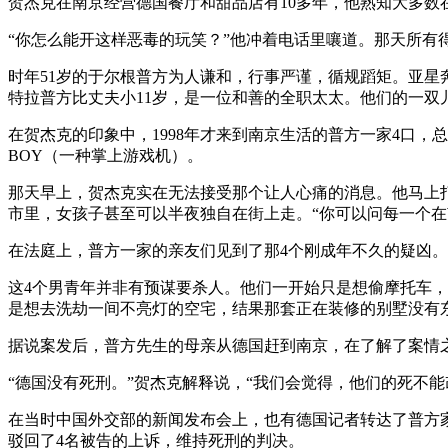
贺杰克在南京经营德国餐厅和甜品店有10多年，他熟知大多数
“你怎么能开这样恶毒的玩笑？”他冲着电话里嚷道。那天所有
时年51岁的于尔根普方为人谦和，行事严谨，循规蹈矩。亚星
特拉普方比丈夫小11岁，是一位和善的全职太太。他们的一双
在贺杰克的印象中，1998年才来到南京生活的普方一家4口
BOY（一种掌上游戏机）。
那天早上，贺杰克实在无法接受那个让人心痛的消息。他马上打
市里，女孩子甚至可以半夜独自在街上走。“你可以问每一个在
在法庭上，普方一家的亲友们见到了那4个刚成年不久的疑凶。
这4个男青年并非有预谋要杀人。他们一开始只是想偷摩托车
是想去洗劫一间不亮灯的空宅，结果那套正在装修的别墅没有
据说案发后，普方先生的母亲从德国赶到南京，在了解了案情
“德国没有死刑。”贺杰克解释说，“我们会觉得，他们的死不能
在当时中国外交部的新闻发布会上，也有德国记者转达了普方
驳回了4名被告的上诉，维持死刑的判决。