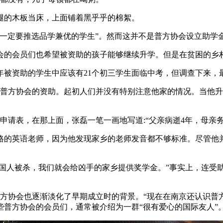
腿的木板当床，上面铺着黑乎乎的棉絮。
一定要推选品学兼优的学生”。然而这并不是普方协会设立助学金
会的会员们也希望被资助的孩子能够继续升学。但是在贫困的乡村
9年被资助的学生中应该有21个初三学生面临中考，但调查下来，
受普方协会的资助。起初人们并没有特别注意他家的情况。当他升
的申请表，在那上面，张磊一笔一画地写道:“父亲病逝4年，母亲
格的英语老师，因为他发现家乡的老师发音都不够标准。尽管他并
德国人被杀，我们就会给凶手的家乡提供奖学金。”事实上，连受
方协会也逐渐淡化了早期成立时的背景。“现在在南京还认识普
普方协会的会员们，通常被介绍为一群“很有爱心的国际友人”