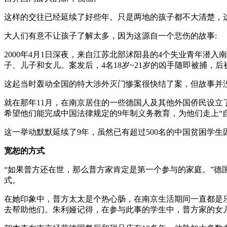
这样的交往已经延续了好些年。只是两地的孩子都不大清楚，
大人们有意不让孩子了解太多，因为这源自一个悲伤的故事:
2000年4月1日深夜，来自江苏北部沭阳县的4个失业青年
子、儿子和女儿。案发后，4名18岁~21岁的凶手随即被捕，
这起当时轰动全国的特大涉外灭门惨案很快结了案，但故事并
就在那年11月，在南京居住的一些德国人及其他外国侨民设
希望他们能完成中国法律规定的9年制义务教育，为他们走上“
这一举动默默延续了9年，虽然已有超过500名的中国贫困学
宽恕的方式
“如果普方还在世，那么普方家肯定是第一个参与的家庭。”
式。
在她印象中，普方太太是个热心肠，在南京生活期间一直都是
去帮助他们。朱利娅记得，在参与此事的学生中，普方家的女