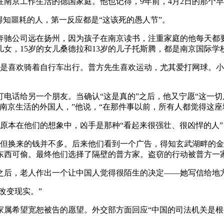
在南京工作生活的德国家庭。他也记得，9年前，4月2日的那个
得知噩耗的人，第一反应都是“这该死的愚人节”。
奔驰公司远在扬州，因为孩子在南京读书，注重家庭的他每天都要
儿女，15岁的女儿桑德拉和13岁的儿子托斯腾，都是南京国际学
，总是喜欢骑着自行车出行。普方先生喜欢运动，尤其爱打网球。
电话给另一个朋友。当确认“这是真的”之后，他又宁愿“这一切
南京生活的外国人，”他说，“在那件事以前，所有人都觉得这座
原本在他们的想象中，凶手是那种“看起来很强壮、很凶悍的人”
，但换来的钱并不多。后来他们看到一个广告，得知玄武湖畔的
东西可偷。最终他们选择了隔壁的普方家。盗窃的行动被普方一
之后，老人作出一个让中国人觉得很陌生的决定——她写信给地
改变现实。”
家属希望宽恕被告的愿望。外交部方面回应“中国的司法机关是根