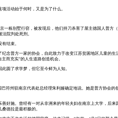
这项活动始于何时，又是为了什么。
潜入南京一栋别墅行窃，被发现后，他们持刀杀害了屋主德国人普
后被法院判处死刑。
没有结束。
立了纪念普方一家的协会，自此致力于改变江苏贫困地区儿童的生
自主而充实”的人生道路创造机会。
生因此圆了求学梦，但它至今鲜为人知。
德国巴符州驻南京代表处总经理朱利娅确定地说。她是普方协会的
乐善好施。曾经有一对从非洲来的年轻夫妇在南京上大学，后来
儿桑德拉是最积极的。