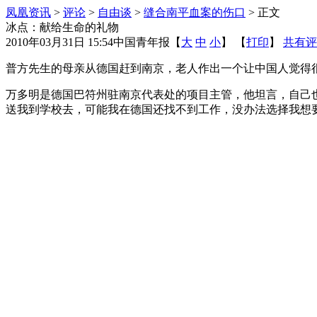
凤凰资讯
>
评论
>
自由谈
>
缝合南平血案的伤口
> 正文
冰点：献给生命的礼物
2010年03月31日 15:54
中国青年报
【
大
中
小
】 【
打印
】
共有评
普方先生的母亲从德国赶到南京，老人作出一个让中国人觉得很
万多明是德国巴符州驻南京代表处的项目主管，他坦言，自己
送我到学校去，可能我在德国还找不到工作，没办法选择我想