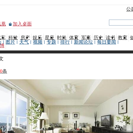
公
凤凰
加入桌面
汽车
科技
房产
娱乐
星座
时尚
体育
军事
历史
读书
教育
会
图片
天气
视频
专题
排行
新闻论坛
每日要闻
博
文
0
条