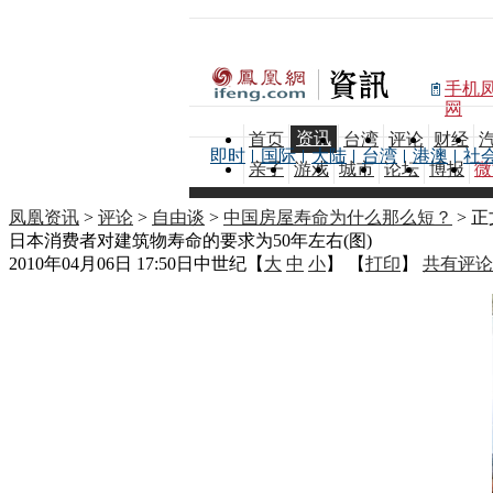
手机
网
资讯
首页
台湾
评论
财经
即时
国际
大陆
台湾
港澳
社
亲子
游戏
城市
论坛
博报
微
凤凰资讯
>
评论
>
自由谈
>
中国房屋寿命为什么那么短？
> 正
日本消费者对建筑物寿命的要求为50年左右(图)
2010年04月06日 17:50
日中世纪
【
大
中
小
】 【
打印
】
共有评论