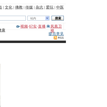
益
|
文化
|
佛教
|
传媒
|
杂志
|
爱玩
|
中医
站内
视频
·
纪实
·
直播
凤凰卫
健康
视
提点意见