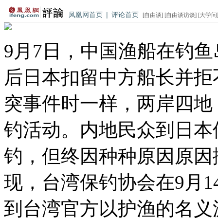
凤凰网首页
|
评论首页
[
自由谈
] [
自由谈访谈
] [
大学问
9月7日，中国渔船在钓
后日本扣留中方船长并拒
突事件时一样，两岸四地
钓活动。内地民众到日本
钓，但终因种种原因原因
现，台湾保钓协会在9月
到台湾官方以护渔的名义