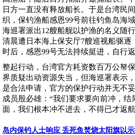
日方一直没有释放船长。于是台湾民
织，保钓渔船感恩99号前往钓鱼岛海
海巡署派出12艘船舰以护渔的名义随行
清晨遭日本海上保安厅7艘巡视船驱逐
时后，感恩99号无法持续挺进，自行
整起行动，台湾官方耗资数百万公帑
界质疑出动资源失当，但海巡署表示
是合法申请，官方的保护行动并无不
成员殷必雄：“我们要求要向前冲，结
面，我们根本冲不进去，不得已才返航
岛内保钓人士响应 丢死鱼焚烧太阳旗以示