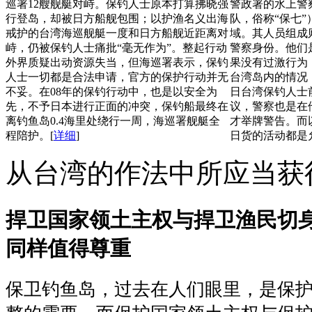
巡署12艘舰艇对峙。保钓人士原本打算拂晓强
警政署的水上警
行登岛，却被日方船舰包围；以护渔名义出海
队，俗称“保七
戒护的台湾海巡舰艇一度和日方船舰近距离对
域。其人员组成
峙，仍被保钓人士痛批“毫无作为”。整起行动
警察身份。他们
外界质疑出动资源失当，但海巡署表示，保钓
果没有过激行为
人士一切都是合法申请，官方的保护行动并无
台湾岛内的情况
不妥。在08年的保钓行动中，也是以安全为
日台湾保钓人士
先，不予日本进行正面的冲突，保钓船最终在
议，警察也是在
离钓鱼岛0.4海里处绕行一周，海巡署舰艇全
才举牌警告。而
程陪护。
[
详细
]
日货的活动都是
从台湾的作法中所应当获
捍卫国家领土主权与捍卫渔民切
同样值得尊重
保卫钓鱼岛，过去在人们眼里，是保