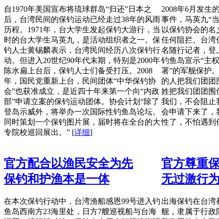
自1970年美国宣布将琉球群岛“归还”日本之
2008年6月发
后，台湾民间的保钓运动已经走过38年的风雨
事件，马英九“
历程。1971年，台大学生发起保钓大游行，当
以保钓协会的名
时的台大学生马英九，是活动组织者之一。保
任何阻拦。台湾保
钓人士黄锡麟表示，台湾民间经历八次保钓行
名随行记者，登
动。但进入20世纪90年代末期，特别是2000年
钓鱼岛宣示“主权
陈水扁上台后，保钓人士们备受打压。2008
署”的军舰保护
年，国民党重新上台，民间团体“中华保钓协
的人把我们团团
会”也获准成立，是近四十年来第一个向“内政
姓把我们团团围
部”申请立案的保钓运动团体。协会计划“除了
我们，不会阻止
登岛示威外，将举办一次国际性钓鱼岛论坛。
会申请下来了，
同时策划一个保钓图片展，届时将在全台的大
性了，不怕遇到
专院校巡回展出。”
[
详细
]
官方配合以渔民安全为先
官方尊重
保钓和护渔本是一体
无过激行
在本次保钓行动中，台湾渔船感恩99号进入钓
出海保钓在台湾
鱼岛西南方23海里处，日方7艘巡视船与台海
舰，隶属于行政