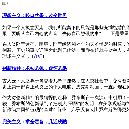
呢？
理想主义：咬口苹果，改变世界
如果一个人执意要走，我们所能留下的只能是那些充满智慧的不
限，要听从自己内心的声音，去做自己想做的事”……正是秉承
在人类陷于迷茫、困境，陷于经济和社会的灾难状况的时候，
创新。历史的事实证明舍此别无他法。而乔布斯就是这种人，在
理想主义者”。
[
详细
]
创新精神：求知若饥，虚怀若愚
古人云：人之异于禽兽者几希？显然，在人类社会中，葆有创新
史上第一部真正意义上的个人电脑、皮克斯动画，一直到现在风靡
作为对创新精神的最精悍的诠释，乔布斯在一次演讲中引用了一份源于上世
较，乔布斯的创新做到了把别人“丑陋”的发明，在美学观感与
新作为共同价值观的全球IT行业，几乎没有人比乔布斯做得更
完美主义：求全责备，几近残酷