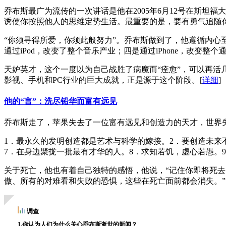
乔布斯最广为流传的一次讲话是他在2005年6月12号在斯
诱使你按照他人的思维定势生活。最重要的是，要有勇气追随
“你须寻得所爱，你须此般努力”。乔布斯做到了，他遵循内心至
通过iPod，改变了整个音乐产业；四是通过iPhone，改变整个
天妒英才，这个一度以为自己战胜了病魔而“痊愈”，可以再
影视、手机和PC行业的巨大成就，正是源于这个阶段。
[
详细
]
他的“言”：洗尽铅华而富有远见
乔布斯走了，苹果失去了一位富有远见和创造力的天才，世界
1．最永久的发明创造都是艺术与科学的嫁接。2．要创造未来
7．在身边聚拢一批最有才华的人。8．求知若饥，虚心若愚。
关于死亡，他也有着自己独特的感悟，他说，“记住你即将死
傲、所有的对难看和失败的恐惧，这些在死亡面前都会消失。”
调查
1.你认为人们为什么关心乔布斯逝世的新闻？