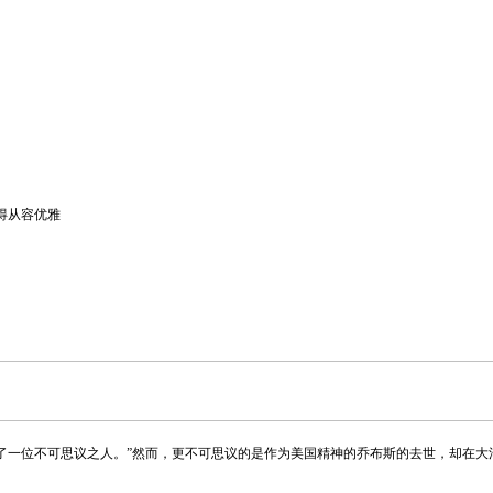
得从容优雅
少了一位不可思议之人。”然而，更不可思议的是作为美国精神的乔布斯的去世，却在