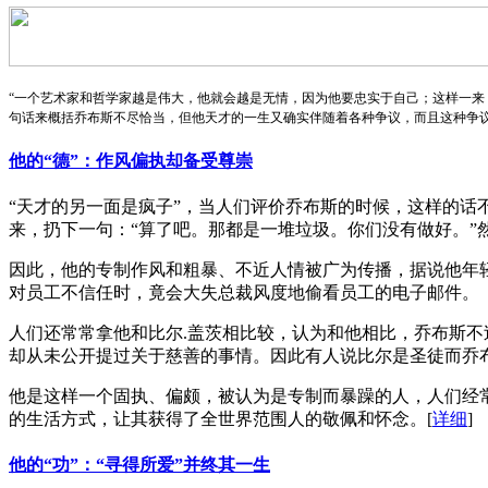
“一个艺术家和哲学家越是伟大，他就会越是无情，因为他要忠实于自己；这样一来
句话来概括乔布斯不尽恰当，但他天才的一生又确实伴随着各种争议，而且这种争
他的“德”：作风偏执却备受尊崇
“天才的另一面是疯子”，当人们评价乔布斯的时候，这样的话
来，扔下一句：“算了吧。那都是一堆垃圾。你们没有做好。”
因此，他的专制作风和粗暴、不近人情被广为传播，据说他年
对员工不信任时，竟会大失总裁风度地偷看员工的电子邮件。
人们还常常拿他和比尔.盖茨相比较，认为和他相比，乔布斯
却从未公开提过关于慈善的事情。因此有人说比尔是圣徒而乔
他是这样一个固执、偏颇，被认为是专制而暴躁的人，人们经
的生活方式，让其获得了全世界范围人的敬佩和怀念。
[
详细
]
他的“功”：“寻得所爱”并终其一生