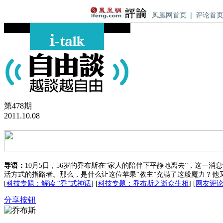
凤凰网首页
|
评论首
第
478
期
2011.10.08
导语：
10月5日，56岁的乔布斯在“家人的陪伴下平静地离去”，这
活方式的指路者。那么，是什么让这位苹果“教主”充满了这般魔力？他
[
科技专题：解读 “乔”式神话
]
[
科技专题：乔布斯之逝众生相
]
[
网友评
分享按钮