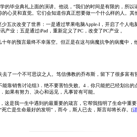
坦福大学的毕业典礼上面的演讲。他说，“我们的时间是有限的，所
你的心灵和直觉。它们会知道你真正想要做一个什么样的人。其
少五次改变了世界：一是通过苹果电脑Apple-I，开启了个
通讯产业；五是通过iPad，重新定义了PC，改变了PC产业 。
活几十年的预言最终不幸落空。但正是在这与病魔抗争的病魔中，
失去了一个不可思议之人。笃信佛教的乔布斯，留下了很多富有
不能靠销售讨论组3．绝不要害怕失败。4．你只能把已经划出的
9．如果有努力、决心和远见，凡事皆有可能。
去，这是我一生中遇到的最重要的箴言，它帮我指明了生命中重
“死亡是生命最好的发明”，而今，斯人已去，斯言却将长存。
[