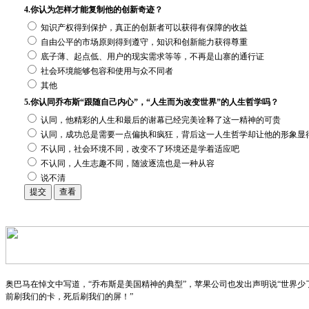
4.你认为怎样才能复制他的创新奇迹？
知识产权得到保护，真正的创新者可以获得有保障的收益
自由公平的市场原则得到遵守，知识和创新能力获得尊重
底子薄、起点低、用户的现实需求等等，不再是山寨的通行证
社会环境能够包容和使用与众不同者
其他
5.你认同乔布斯“跟随自己内心”，“人生而为改变世界”的人生哲学吗？
认同，他精彩的人生和最后的谢幕已经完美诠释了这一精神的可贵
认同，成功总是需要一点偏执和疯狂，背后这一人生哲学却让他的形象显
不认同，社会环境不同，改变不了环境还是学着适应吧
不认同，人生志趣不同，随波逐流也是一种从容
说不清
奥巴马在悼文中写道，“乔布斯是美国精神的典型”，苹果公司也发出声明说“世界
前刷我们的卡，死后刷我们的屏！”