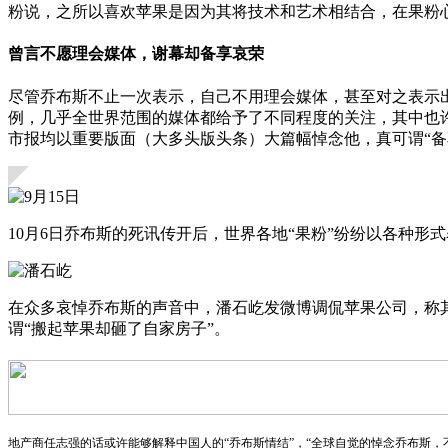
粉说，之所以喜欢苹果是因为其将技术和艺术相结合，在果粉
曾言不愿理会媒体，谢幕却备享哀荣
尽管乔布斯不止一次表示，自己不用理会媒体，甚至对之表示
例，几乎全世界范围的媒体都给予了不同程度的关注，其中也
市报均以重要版面（大多头版头条）大篇幅悼念他，真可谓“备
10月6日乔布斯的死讯传开后，世界各地“果粉”纷纷以各种
在众多哀悼乔布斯的声音中，潘石屹发微博调侃苹果公司，称其推出
谓“搬起苹果却砸了自家房子”。
地产商任志强的话或许能够解释中国人的“乔布斯情结”，“全球自觉的悼念乔布斯