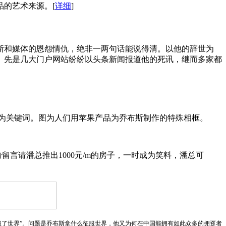
品的艺术来源。
[
详细
]
斯和媒体的恩怨情仇，绝非一两句话能说得清。以他的辞世为
。先是几大门户网站纷纷以头条新闻报道他的死讯，继而多家都
成为关键词。图为人们用苹果产品为乔布斯制作的特殊相框。
留言请潘总推出1000元/m的房子，一时成为笑料，潘总可
服了世界”。问题是乔布斯拿什么征服世界，他又为何在中国能拥有如此众多的拥趸者