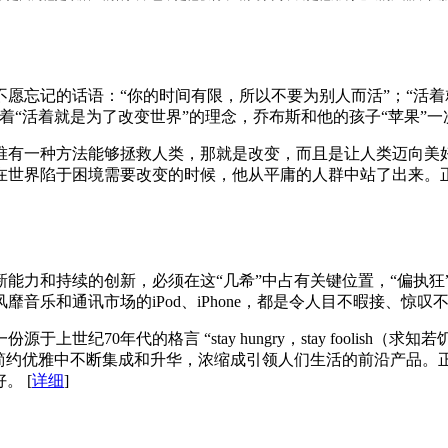
愿忘记的话语：“你的时间有限，所以不要为别人而活”；“活着
着“活着就是为了改变世界”的理念，乔布斯和他的孩子“苹果”
唯有一种方法能够拯救人类，那就是改变，而且是让人类迈向美
世界陷于困境需要改变的时候，他从平庸的人群中站了出来。正
能力和持续的创新，必须在这“几希”中占有关键位置，“偏执狂
音乐和通讯市场的iPod、iPhone，都是令人目不暇接、惊叹
纪70年代的格言 “stay hungry，stay foolish
简约优雅中不断集成和升华，浓缩成引领人们生活的前沿产品。正
好。
[
详细
]