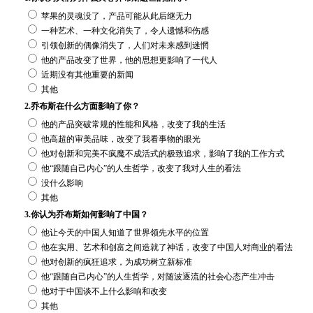
苹果的灵魂没了，产品可能从此后继无力
一种艺术、一种文化消失了，令人遗憾和伤感
引领创新的偶像消失了，人们对未来感到迷惘
他的产品改变了世界，他的思想更影响了一代人
近期没有其他重要的新闻
其他
2.乔布斯在什么方面影响了你？
他的产品突破常规的性能和风格，改变了我的生活
他高超的审美品味，改变了我看事物的眼光
他对创新和完美不疯魔不成活式的极致追求，影响了我的工作方式
他“跟随自己内心”的人生哲学，改变了我对人生的看法
没什么影响
其他
3.你认为乔布斯如何影响了中国？
他让今天的中国人知道了世界领先水平的位置
他在实用、艺术和创富之间造就了神话，改变了中国人对商业的看法
他对创新的疯狂追求，为成功树立新标准
他“跟随自己内心”的人生哲学，对随波逐流的社会心态产生冲击
他对于中国谈不上什么影响和改变
其他