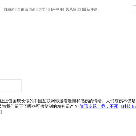
页
[
自由谈
] [
自由谈访谈
] [
大学问
] [
评中评
] [
凤凰解读
] [
最新评论
]
一消息让正值国庆长假的中国互联网弥漫着遗憾和感伤的情绪。人们哀伤不
又为我们留下了哪些可供复制的精神遗产？
[
资讯专题：乔，不死
]
[
科技专
论
]