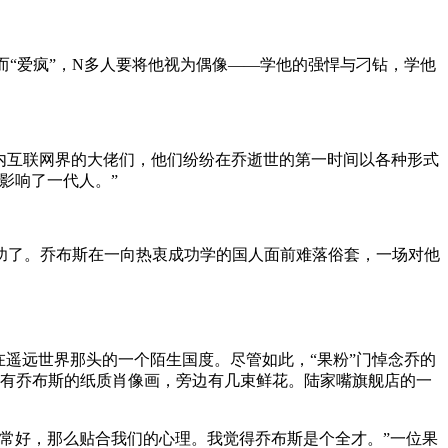
而“爱疯”，N多人要将他视为偶像——学他的强悍与刁钻，学他
内互联网界的大佬们，他们纷纷在乔逝世的第一时间以各种形式
影响了一代人。”
功了。乔布斯在一向热衷成功学的国人面前难落俗套，一场对他
遥远世界那头的一个陌生国度。尽管如此，“果粉”门悼念乔的
摆有乔布斯的纸质肖像画，旁边有几束鲜花。陆家嘴旗舰店的一
常好，那么贴合我们的心理。我觉得乔布斯是个全才。”一位果