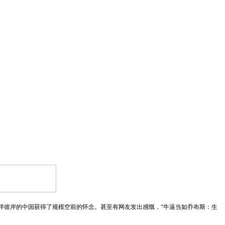
大洋彼岸的中国获得了规模空前的怀念。甚至有网友发出感慨，“牛逼当如乔布斯：生