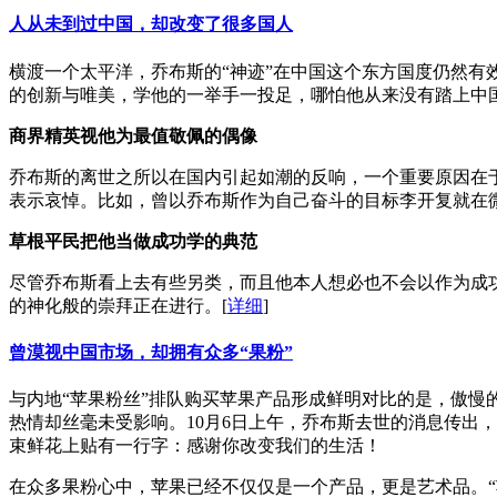
人从未到过中国，却改变了很多国人
横渡一个太平洋，乔布斯的“神迹”在中国这个东方国度仍然有效
的创新与唯美，学他的一举手一投足，哪怕他从来没有踏上中
商界精英视他为最值敬佩的偶像
乔布斯的离世之所以在国内引起如潮的反响，一个重要原因在
表示哀悼。比如，曾以乔布斯作为自己奋斗的目标李开复就在
草根平民把他当做成功学的典范
尽管乔布斯看上去有些另类，而且他本人想必也不会以作为成
的神化般的崇拜正在进行。
[
详细
]
曾漠视中国市场，却拥有众多“果粉”
与内地“苹果粉丝”排队购买苹果产品形成鲜明对比的是，傲慢
热情却丝毫未受影响。10月6日上午，乔布斯去世的消息传出
束鲜花上贴有一行字：感谢你改变我们的生活！
在众多果粉心中，苹果已经不仅仅是一个产品，更是艺术品。