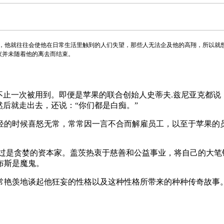
，他就往往会使他在日常生活里触到的人们失望，那些人无法企及他的高翔，所以就想
议并未随着他的离去而结束。
不止一次被用到。即便是苹果的联合创始人史蒂夫.兹尼亚克都说
然后就走出去，还说：“你们都是白痴。”
轻的时候喜怒无常，常常因一言不合而解雇员工，以至于苹果的
不过是贪婪的资本家。盖茨热衷于慈善和公益事业，将自己的大笔
布斯是魔鬼。
常艳羡地谈起他狂妄的性格以及这种性格所带来的种种传奇故事。