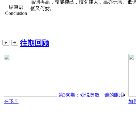
高调再高，苟能律己，慎勿律人，高亦无害。低
结束语
低又何妨。
Conclusion
往期回顾
第360期：众说奥数：谁的眼泪
在飞？
如