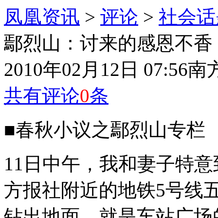
凤凰资讯
>
评论
>
社会话
鄢烈山：讨来的感恩不香
2010年02月12日 07:56
南
共有评论
0
条
■春秋小议之鄢烈山专栏
11日中午，我和妻子特
方报社附近的地铁5号线五
钻出地面，就是车站广场