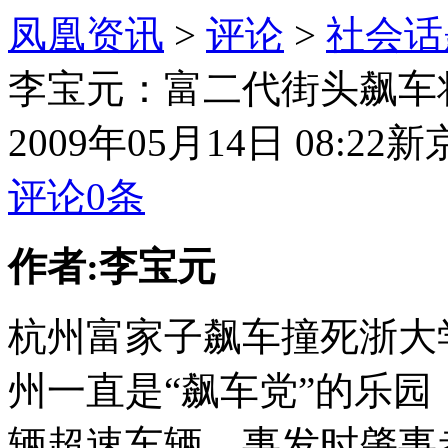
凤凰资讯
>
评论
>
社会话
李宝元：富二代街头飙车
2009年05月14日 08:22
新
评论
0
条
作者:李宝元
杭州富家子飙车撞死浙大
州一直是“飙车党”的乐园
辆超速车辆。事发时肇事