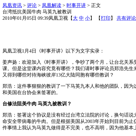
凤凰资讯
>
评论
>
凤凰解读
>
时事开讲
> 正文
台湾抵抗美国牛肉 马英九被教训
2010年01月05日 09:39
凤凰卫视
【
大
中
小
】 【
打印
】
共有评论
凤凰卫视1月4日《时事开讲》以下为文字实录：
姜声扬：欢迎加入《时事开讲》，争吵了两个月，让台北关系
课。但是这堂课内容究竟有哪些？我们请时事评论员郑浩先生
又得到哪些对待海峡彼岸13亿大陆同胞有哪些教训？
郑浩：这件事狠狠的教训了一下马英九本人和他的团队，因为这
和美国在台协会来签署的。
台修法阻美牛肉 马英九被教训？
郑浩：签署这个协议是没有经过台湾立法院的讨论，换句话说
命安全带病毒的牛肉。但是根据美国从2003年开始到目前为
件事情上我认为马英九做得是不完美，也不高明，因为他基本