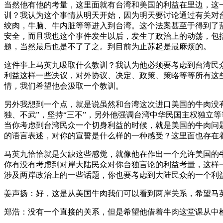
当然他有他的考量，这里面就有台湾和美国的利益在里边，这
训？我认为这个事情从明天开始，因为明天要讨论通过有关对台
绞肉，牛脑、牛内脏等等进入到台湾。这个法案甚至于得到了
安全，而且我也这个事件发生以后，发生了政治上的动荡，包
题，当然最后也是不了了之。到目前为止苏起是最麻烦的。
这件事上马英九吸取什么教训？我认为他必须要考虑到台湾民
利益这样一些决议，对外协议、决定、政策、策略等等所有这
情，我们希望他会汲取一个教训。
另外我想到一个点，就是说虽然和台湾这次进口美国的牛肉没
独、不武”，坚持“三不”，另外他强调台湾中华民国主权独立
当你考虑到台湾民众一个切身利益的时候，就是美国的牛肉问
的语言表述，对你的宣誓是什么样的一种感受？这里面也存在
马英九恰恰就是欠缺这些感觉，就像他在作出一个允许美国的
你有没有考虑到对岸大陆民众对你台独言论的利益考量，这样
涉及两岸政治上的一些话题，你也要考虑到大陆民众的一个利
姜声扬：好，这是从美国牛肉我们可以看到两岸关系，希望马
郑浩：没有一个直接的关系，但是希望他借着牛肉这堂课从中