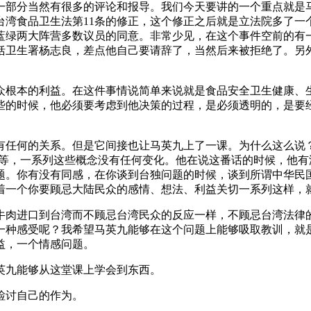
一部分当然有很多的评论和报导。我们今天要讲的一个重点就是
湾食品卫生法第11条的修正，这个修正之后就是立法院多了一
蓝绿两大阵营多数议员的同意。非常少见，在这个事件空前的有
括卫生署杨志良，差点他自己要请辞了，当然后来被拒绝了。另
众根本的利益。在这件事情说简单来说就是食品安全卫生健康、
些的时候，他必须要考虑到他决策的过程，是必须透明的，是要
有任何的关系。但是它间接也让马英九上了一课。为什么这么说
等等，一系列这些概念没有任何变化。他在说这番话的时候，他
题。你有没有同感，在你谈到台独问题的时候，谈到所谓中华民
着一个你要顾忌大陆民众的感情、想法、利益关切一系列这样，
牛肉进口到台湾而不顾忌台湾民众的反应一样，不顾忌台湾法律
一种感受呢？我希望马英九能够在这个问题上能够吸取教训，就
益，一个情感问题。
英九能够从这堂课上学会到东西。
检讨自己的作为。