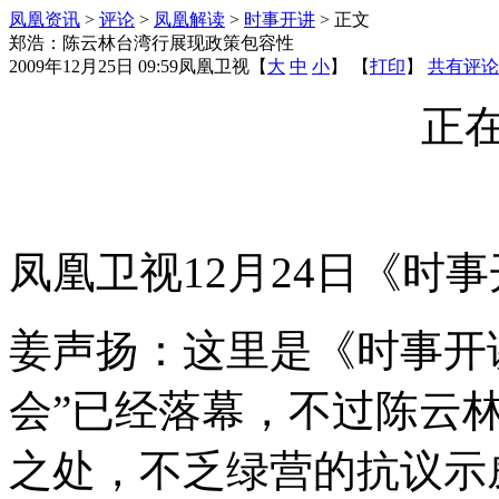
凤凰资讯
>
评论
>
凤凰解读
>
时事开讲
> 正文
郑浩：陈云林台湾行展现政策包容性
2009年12月25日 09:59
凤凰卫视
【
大
中
小
】 【
打印
】
共有评论
正在
凤凰卫视12月24日《时
姜声扬：这里是《时事开
会”已经落幕，不过陈云
之处，不乏绿营的抗议示