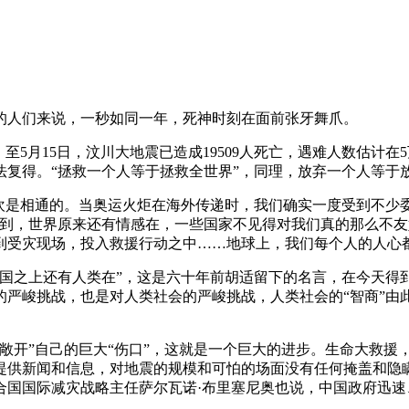
的人们来说，一秒如同一年，死神时刻在面前张牙舞爪。
。至5月15日，汶川大地震已造成19509人死亡，遇难人数估
复得。“拯救一个人等于拯救全世界”，同理，放弃一个人等于放
欢是相通的。当奥运火炬在海外传递时，我们确实一度受到不少委
看到，世界原来还有情感在，一些国家不见得对我们真的那么不
到受灾现场，投入救援行动之中……地球上，我们每个人的人心
国之上还有人类在”，这是六十年前胡适留下的名言，在今天得
的严峻挑战，也是对人类社会的严峻挑战，人类社会的“智商”由
敞开”自己的巨大“伤口”，这就是一个巨大的进步。生命大救援
提供新闻和信息，对地震的规模和可怕的场面没有任何掩盖和隐
合国国际减灾战略主任萨尔瓦诺·布里塞尼奥也说，中国政府迅速