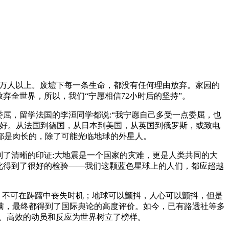
计在5万人以上。废墟下每一条生命，都没有任何理由放弃。家园的
弃全世界，所以，我们“宁愿相信72小时后的坚持”。
屈，留学法国的李洹同学都说:“我宁愿自己多受一点委屈，也
友好。从法国到德国，从日本到美国，从英国到俄罗斯，或致电
都是肉长的，除了可能光临地球的外星人。
到了清晰的印证:大地震是一个国家的灾难，更是人类共同的大
此得到了很好的检验——我们这颗蓝色星球上的人们，都应超越
，不可在踌躇中丧失时机；地球可以颤抖，人心可以颤抖，但是
瞒，最终都得到了国际舆论的高度评价。如今，已有路透社等多
、高效的动员和反应为世界树立了榜样。