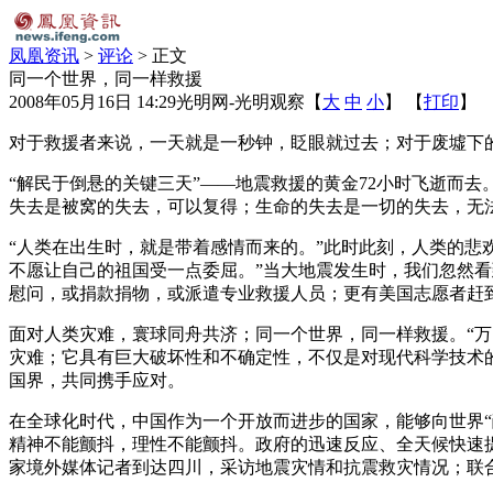
凤凰资讯
>
评论
> 正文
同一个世界，同一样救援
2008年05月16日 14:29
光明网-光明观察
【
大
中
小
】 【
打印
】
对于救援者来说，一天就是一秒钟，眨眼就过去；对于废墟下
“解民于倒悬的关键三天”——地震救援的黄金72小时飞逝而去
失去是被窝的失去，可以复得；生命的失去是一切的失去，无法
“人类在出生时，就是带着感情而来的。”此时此刻，人类的悲
不愿让自己的祖国受一点委屈。”当大地震发生时，我们忽然
慰问，或捐款捐物，或派遣专业救援人员；更有美国志愿者赶
面对人类灾难，寰球同舟共济；同一个世界，同一样救援。“万
灾难；它具有巨大破坏性和不确定性，不仅是对现代科学技术
国界，共同携手应对。
在全球化时代，中国作为一个开放而进步的国家，能够向世界“
精神不能颤抖，理性不能颤抖。政府的迅速反应、全天候快速
家境外媒体记者到达四川，采访地震灾情和抗震救灾情况；联