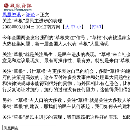
凤凰资讯
>
评论
> 正文
关注“草根”是民主进步的表现
2008年03月04日 10:12
南方网
【
大
中
小
】 【
打印
】
今年全国两会发出强烈的“草根关注”信号，“草根”代表被温
火热征集问题，新一届全国人大代表“草根”大量涌现……
关注“草根”就是关注民生，是民主进步的表现。“草根”来自
意见和建议最现实、最有可操作性、最有效。特别是来自“草
关注“草根”，让“草根”有更多表达自己的机会，多听“草根
府的决策是高效的，这在应付许多突发事件和处理重大问题往往
和法律法规却未能得到很好的贯彻，与外国相比有点逊色，比
行反复论证才施行，施行的过程没有任何阻力，这值得我们借
另外，“草根”占人口的大多数，关注“草根”就是关注大多数人
采纳“草根”的建议，那我们的民主从何谈起，我们如何去构建
关注“草根”是民主进步的表现，我们应该把这种好的表现一如