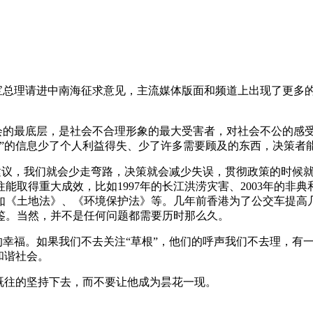
家宝总理请进中南海征求意见，主流媒体版面和频道上出现了更多
社会的最底层，是社会不合理形象的最大受害者，对社会不公的感
根”的信息少了个人利益得失、少了许多需要顾及的东西，决策者
”的建议，我们就会少走弯路，决策就会减少失误，贯彻政策的时
能取得重大成效，比如1997年的长江洪涝灾害、2003年的非
如《土地法》、《环境保护法》等。几年前香港为了公交车提高
鉴。当然，并不是任何问题都需要历时那么久。
的幸福。如果我们不去关注“草根”，他们的呼声我们不去理，有
和谐社会。
既往的坚持下去，而不要让他成为昙花一现。