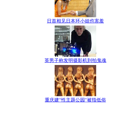
日首相见日本环小姐也害羞
英男子称发明摄影机到拍鬼魂
重庆建"性主题公园"被指低俗