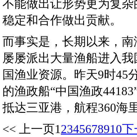
不能做出让形势更为复杂
稳定和合作做出贡献。
而事实是，长期以来，南
屡屡派出大量渔船进入我
国渔业资源。昨天9时4
的渔政船“中国渔政4418
抵达三亚港，航程360海
<< 上一页
1
2
3
4
5
6
7
8
9
10
下