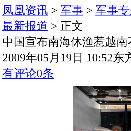
凤凰资讯
>
军事
>
军事专
最新报道
> 正文
中国宣布南海休渔惹越南
2009年05月19日 10:52
东
有评论
0
条