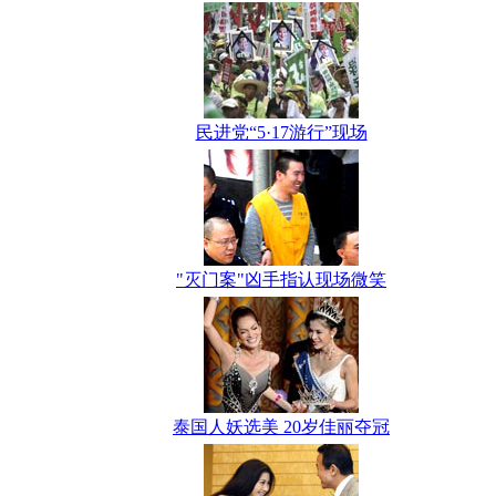
民进党“5·17游行”现场
"灭门案"凶手指认现场微笑
泰国人妖选美 20岁佳丽夺冠