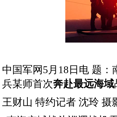
中国军网5月18日电 题
兵某师首次
奔赴最远海域
王财山 特约记者 沈玲 摄