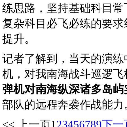
练思路，坚持基础科目常
复杂科目必飞必练的要求
提升。
记者了解到，当天的演练
机，对我南海战斗巡逻飞
弹机对南海纵深诸多岛屿
部队的远程奔袭作战能力
<< 上一页
1
2
3
4
5
6
7
8
9
下一页