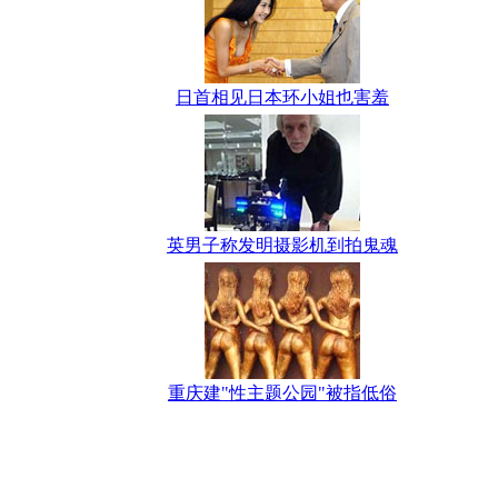
日首相见日本环小姐也害羞
英男子称发明摄影机到拍鬼魂
重庆建"性主题公园"被指低俗