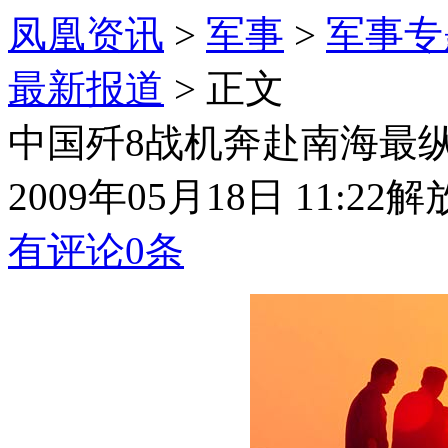
凤凰资讯
>
军事
>
军事专
最新报道
> 正文
中国歼8战机奔赴南海最
2009年05月18日 11:22
解
有评论
0
条