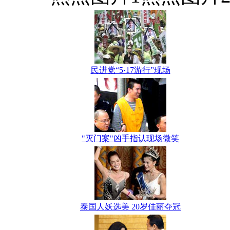
民进党“5·17游行”现场
"灭门案"凶手指认现场微笑
泰国人妖选美 20岁佳丽夺冠