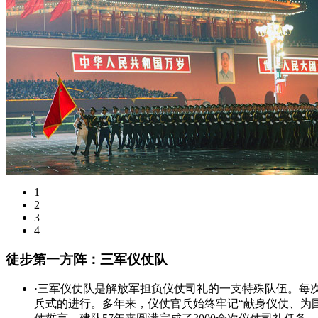
1
2
3
4
徒步第一方阵：三军仪仗队
·三军仪仗队是解放军担负仪仗司礼的一支特殊队伍。每
兵式的进行。多年来，仪仗官兵始终牢记“献身仪仗、为